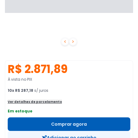


R$ 2.871,89
À vista no PIX
10
x
R$ 287,18
s/ juros
Ver detalhes de parcelamento
Em estoque
Comprar agora
Adicionar ao carrinho