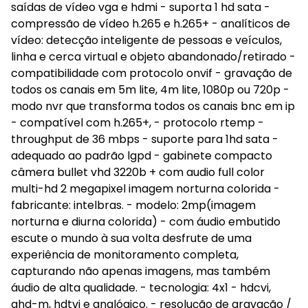
saídas de vídeo vga e hdmi - suporta 1 hd sata -
compressão de vídeo h.265 e h.265+ - analíticos de
vídeo: detecção inteligente de pessoas e veículos,
linha e cerca virtual e objeto abandonado/retirado -
compatibilidade com protocolo onvif - gravação de
todos os canais em 5m lite, 4m lite, 1080p ou 720p -
modo nvr que transforma todos os canais bnc em ip
- compatível com h.265+, - protocolo rtemp -
throughput de 36 mbps - suporte para 1hd sata -
adequado ao padrão lgpd - gabinete compacto
câmera bullet vhd 3220b + com audio full color
multi-hd 2 megapixel imagem norturna colorida -
fabricante: intelbras. - modelo: 2mp(imagem
norturna e diurna colorida) - com áudio embutido
escute o mundo à sua volta desfrute de uma
experiência de monitoramento completa,
capturando não apenas imagens, mas também
áudio de alta qualidade. - tecnologia: 4x1 - hdcvi,
ahd-m, hdtvi e analógico. - resolução de gravação /