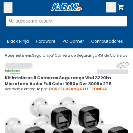



Buscar produtos


Enviar para:
Digite o CEP
Black Ninja
Hardware
PC Gamer
Computadores
P

Olá. Acesse sua conta
Você está em:
Segurança
>
Câmera de Segurança
>
Kit de Câmeras
>
C


ENTRE

Departamentos
Kit Intelbras 6 Cameras Segurança Vhd 3220b+
CADASTRE-SE
Cupons

Microfone Audio Full Color 1080p Dvr 3008c 2TB
Vendido e entregue por:
DGS SEGURANÇA ELETRÔNICA
Mais Vendidos

Ativar tradutor em libras
