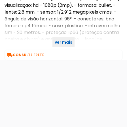
visualização: hd - 1080p (2mp). - formato: bullet. -
lente: 2.8 mm. - sensor: 1/2.9' 2 megapixels cmos. -
ângulo de visão horizontal: 96°. - conectores: bnc
fêmea e p4 fêmea. - case: plastico. - infravermelho:
sim - 20 metros. - proteção: ip66 (proteção contra
poeira e chuva) e antivandalismo. - local de
ver mais
instalação: interno / externo.

CONSULTE FRETE