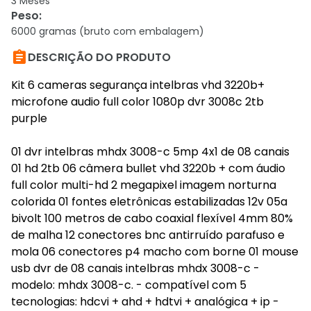
3 Meses
Peso
:
6000 gramas (bruto com embalagem)

DESCRIÇÃO DO PRODUTO
Kit 6 cameras segurança intelbras vhd 3220b+
microfone audio full color 1080p dvr 3008c 2tb
purple
01 dvr intelbras mhdx 3008-c 5mp 4x1 de 08 canais
01 hd 2tb 06 câmera bullet vhd 3220b + com áudio
full color multi-hd 2 megapixel imagem norturna
colorida 01 fontes eletrônicas estabilizadas 12v 05a
bivolt 100 metros de cabo coaxial flexível 4mm 80%
de malha 12 conectores bnc antirruído parafuso e
mola 06 conectores p4 macho com borne 01 mouse
usb dvr de 08 canais intelbras mhdx 3008-c -
modelo: mhdx 3008-c. - compatível com 5
tecnologias: hdcvi + ahd + hdtvi + analógica + ip -