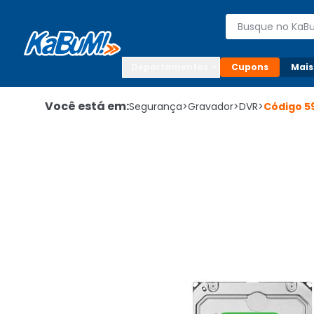
Enviar para:

Buscar produto
Digite o CEP

Departamentos
Cupons
Mais
Você está em:
Segurança
>
Gravador
>
DVR
>
Código
5