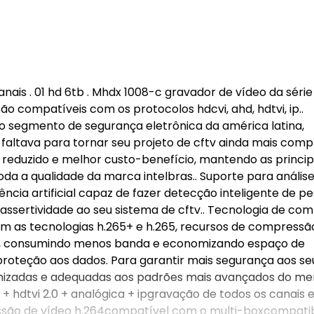
canais . 01 hd 6tb . Mhdx 1008-c gravador de vídeo da série
são compatíveis com os protocolos hdcvi, ahd, hdtvi, ip..
o segmento de segurança eletrônica da américa latina,
 faltava para tornar seu projeto de cftv ainda mais compl
reduzido e melhor custo-benefício, mantendo as princip
da a qualidade da marca intelbras.. Suporte para anális
ência artificial capaz de fazer detecção inteligente de p
 assertividade ao seu sistema de cftv.. Tecnologia de co
m as tecnologias h.265+ e h.265, recursos de compressã
s, consumindo menos banda e economizando espaço de
oteção aos dados. Para garantir mais segurança aos se
imizadas e adequadas aos padrões mais avançados do me
 hdtvi 2.0 + analógica + ipgravação de todos os canais
ssão de vídeo h.264compatível com o multi-boxcompatib