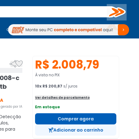
Buscar
PC Gamer
Computadores
Computadores
Periféricos
Periféricos
TV
Venda no KaBuM!
TV
Venda no KaBuM!
R$ 2.008,79


À vista no PIX
1008-c
tb
10
x
R$ 200,87
s/ juros
Ver detalhes de parcelamento
CA
gerado por IA
Em estoque
Detecção
Comprar agora
los,
es para
Adicionar ao carrinho