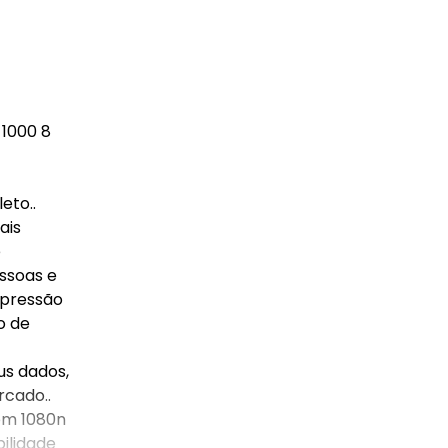
 1000 8
eto..
ais
e
essoas e
mpressão
o de
us dados,
rcado..
 em 1080n
ilidade