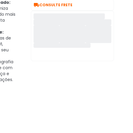
ado:

CONSULTE FRETE
miza
do mais
ta
e:
as de
I,
o seu
ografia
de com
ça e
ações.