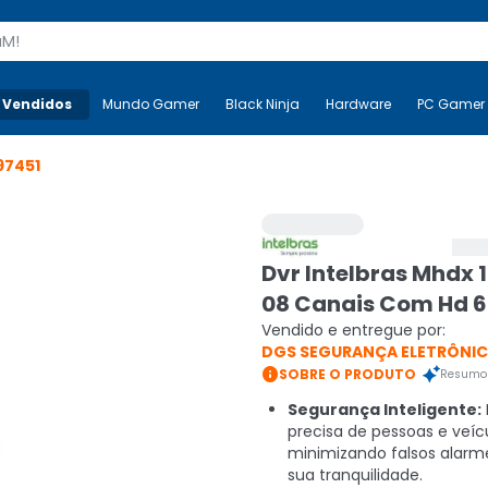
s
 Vendidos
Mais-v-
Mundo Gamer
Mundo Gamer
Black Ninja
Black Ninja
Hardware
Hardware
PC Gamer
97451
Dvr Intelbras Mhdx 
08 Canais Com Hd 6
Vendido e entregue por:
DGS SEGURANÇA ELETRÔNI

SOBRE O PRODUTO
Resumo 
Segurança Inteligente:
precisa de pessoas e veícu
minimizando falsos alarm
sua tranquilidade.