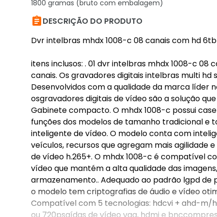
1800 gramas (bruto com embalagem)

DESCRIÇÃO DO PRODUTO
Dvr intelbras mhdx 1008-c 08 canais com hd 6tb
itens inclusos: . 01 dvr intelbras mhdx 1008-c 08 
canais. Os gravadores digitais intelbras multi hd 
Desenvolvidos com a qualidade da marca líder n
osgravadores digitais de vídeo são a solução que
Gabinete compacto. O mhdx 1008-c possui case 
funções dos modelos de tamanho tradicional e to
inteligente de vídeo. O modelo conta com intelig
veículos, recursos que agregam mais agilidade e
de vídeo h.265+. O mhdx 1008-c é compatível co
vídeo que mantém a alta qualidade das imagen
armazenamento.. Adequado ao padrão lgpd de pr
o modelo tem criptografias de áudio e vídeo ot
Compatível com 5 tecnologias: hdcvi + ahd-m/h +
ou 720psaídas de vídeo vga, hdmi e bnccompre