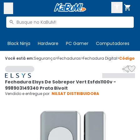



Buscar produtos


Enviar para:
Digite o CEP
Black Ninja
Hardware
PC Gamer
Computadores
P

Olá. Acesse sua conta
Você está em:
Segurança
>
Fechaduras
>
Fechadura Digital
>
Código
6


ENTRE

Departamentos
Fechadura Elsys De Sobrepor Vert Esfds1100v -
CADASTRE-SE
Cupons

998903149340 Prata Bivolt
Vendido e entregue por:
NILSAT DISTRIBUIDORA
Mais Vendidos

Ativar tradutor em libras
