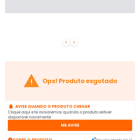



Ops! Produto esgotado

AVISE QUANDO O PRODUTO CHEGAR
Clique aqui e te avisaremos quando o produto estiver
disponível novamente
ME AVISE

SOBRE O PRODUTO
Resumo gerado por IA