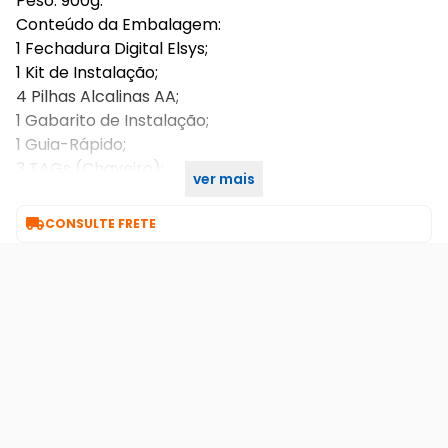
Peso: 900g.
Conteúdo da Embalagem:
1 Fechadura Digital Elsys;
1 Kit de Instalação;
4 Pilhas Alcalinas AA;
1 Gabarito de Instalação;
1 Guia-Rápido;
3 TAGs (Chaveiro);
ver mais
3 TAGs (Adesivas).

CONSULTE FRETE