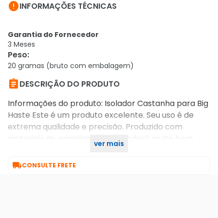

INFORMAÇÕES TÉCNICAS
Garantia do Fornecedor
3 Meses
Peso
:
20 gramas (bruto com embalagem)

DESCRIÇÃO DO PRODUTO
Informações do produto: Isolador Castanha para Big
Haste Este é um produto excelente. Seu uso é de
extrema qualidade e precisão. Produzido com
materiais de primeira linha. atenderá muito bem
ver mais
suas necessidades.

CONSULTE FRETE