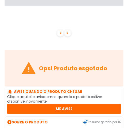



Ops! Produto esgotado

AVISE QUANDO O PRODUTO CHEGAR
Clique aqui e te avisaremos quando o produto estiver
disponível novamente
ME AVISE

SOBRE O PRODUTO
Resumo gerado por IA