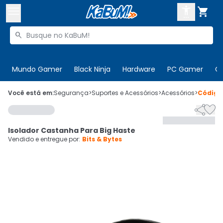



Buscar produtos


Enviar para:
Digite o CEP
Mundo Gamer
Black Ninja
Hardware
PC Gamer
C

Olá. Acesse sua conta
Você está em:
Segurança
>
Suportes e Acessórios
>
Acessórios
>
Códig


ENTRE

Departamentos
Isolador Castanha Para Big Haste
CADASTRE-SE
Cupons

Vendido e entregue por:
Bits & Bytes
Mais Vendidos

Ativar tradutor em libras
