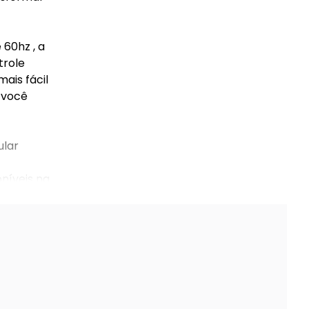
60hz , a
trole
ais fácil
 você
ular
oníveis na