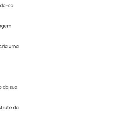
ndo-se
magem
cria uma
o da sua
sfrute da