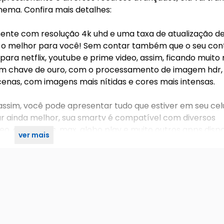
nema. Confira mais detalhes:
ente com resolução 4k uhd e uma taxa de atualização de 
 o melhor para você! Sem contar também que o seu con
ra netflix, youtube e prime video, assim, ficando muito m
r com chave de ouro, com o processamento de imagem hdr,
enas, com imagens mais nítidas e cores mais intensas.
ssim, você pode apresentar tudo que estiver em seu cel
car ainda melhor, sua smartv é compatível com diversos
ideo, disney plus, max, globo play e muito outros apps disp
ver mais