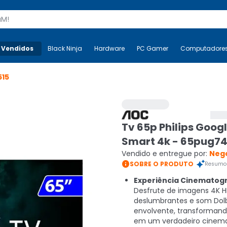
s
 Vendidos
Mais-v-
Black Ninja
Black Ninja
Hardware
Hardware
PC Gamer
PC Gamer
Computadore
Co
515
Tv 65p Philips Goog
Smart 4k - 65pug74
Vendido e entregue por:
Neg

SOBRE O PRODUTO
Resumo 
Experiência Cinematogr
Desfrute de imagens 4K 
deslumbrantes e som Dol
envolvente, transformand
em um verdadeiro cinema