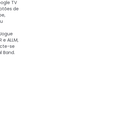
ogle TV
otões de
be,
eu
Jogue
 e ALLM,
ecte-se
l Band.