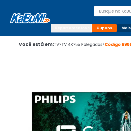
Enviar para:

Buscar produto
Digite o CEP

Departamentos
Cupons
Mais
Você está em:
TV
>
TV 4K
>
55 Polegadas
>
Código
695