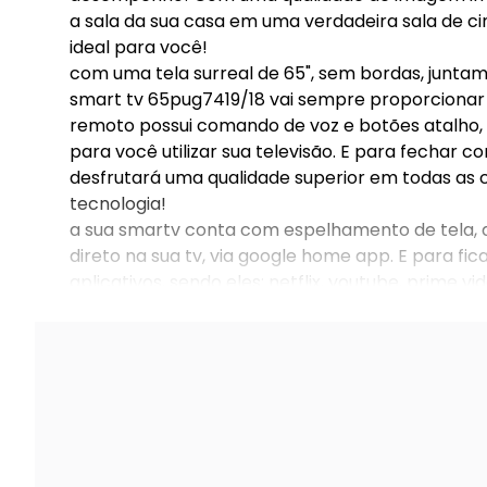
a sala da sua casa em uma verdadeira sala de ci
ideal para você!
com uma tela surreal de 65", sem bordas, juntam
smart tv 65pug7419/18 vai sempre proporcionar
remoto possui comando de voz e botões atalho, pa
para você utilizar sua televisão. E para fecha
desfrutará uma qualidade superior em todas as c
tecnologia!
a sua smartv conta com espelhamento de tela, a
direto na sua tv, via google home app. E para fi
aplicativos, sendo eles: netflix, youtube, prime v
google play store.