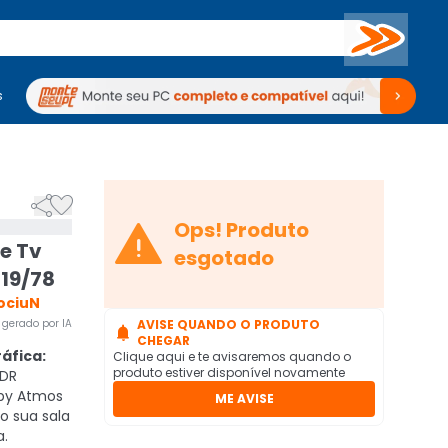
Buscar
s
mputadores
Periféricos
Periféricos
TV
Venda no KaBuM!
TV
Venda no KaBuM!



Ops! Produto
le Tv
esgotado
19/78
ociuN
gerado por IA
AVISE QUANDO O PRODUTO

CHEGAR
áfica:
Clique aqui e te avisaremos quando o
produto estiver disponível novamente
HDR
by Atmos
ME AVISE
o sua sala
.