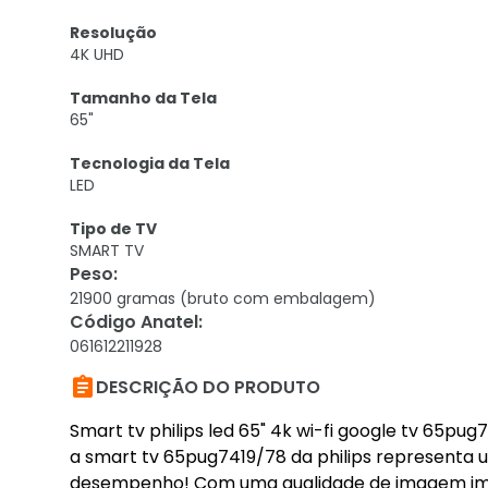
Resolução
4K UHD
Tamanho da Tela
65"
Tecnologia da Tela
LED
Tipo de TV
SMART TV
Peso
:
21900 gramas (bruto com embalagem)
Código Anatel
:
061612211928

DESCRIÇÃO DO PRODUTO
Smart tv philips led 65" 4k wi-fi google tv 65pug
a smart tv 65pug7419/78 da philips representa 
desempenho! Com uma qualidade de imagem impre