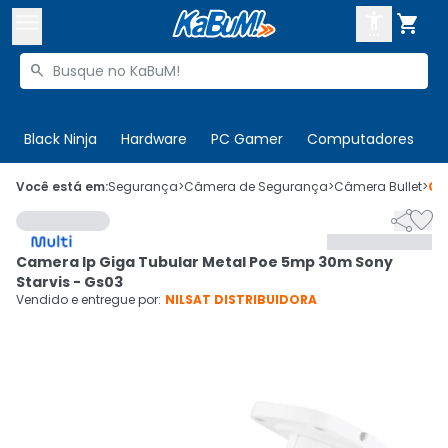



Buscar produtos


Enviar para:
Digite o CEP
Black Ninja
Hardware
PC Gamer
Computadores
P

Olá. Acesse sua conta
Você está em:
Segurança
>
Câmera de Segurança
>
Câmera Bullet
>
Có


ENTRE

Departamentos
Camera Ip Giga Tubular Metal Poe 5mp 30m Sony
CADASTRE-SE
Cupons

Starvis - Gs03
Vendido e entregue por:
NILSAT DISTRIBUIDORA
Mais Vendidos

Ativar tradutor em libras
