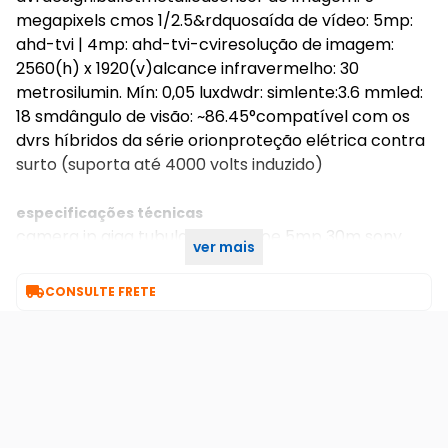
megapixels cmos 1/2.5&rdquosaída de vídeo: 5mp:
ahd-tvi | 4mp: ahd-tvi-cviresolução de imagem:
2560(h) x 1920(v)alcance infravermelho: 30
metrosilumin. Mín: 0,05 luxdwdr: simlente:3.6 mmled:
18 smdângulo de visão: ~86.45°compatível com os
dvrs híbridos da série orionproteção elétrica contra
surto (suporta até 4000 volts induzido)
especificações técnicas
camera ip giga tubular metal poe 5mp 30m sony
ver mais
starvis - gs03

CONSULTE FRETE