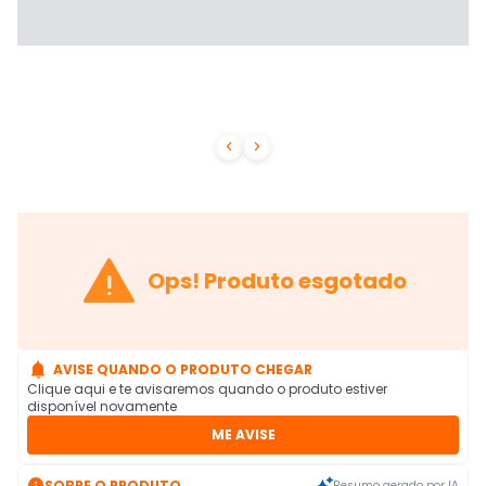



Ops! Produto esgotado

AVISE QUANDO O PRODUTO CHEGAR
Clique aqui e te avisaremos quando o produto estiver
disponível novamente
ME AVISE

SOBRE O PRODUTO
Resumo gerado por IA