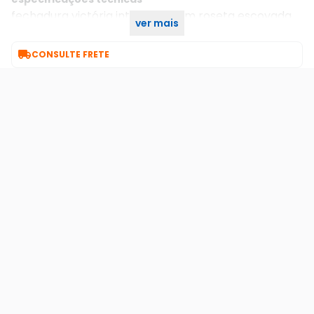
fechadura victória interna 45mm roseta escovada
ver mais
408449/6010/45-z zce arouca

CONSULTE FRETE