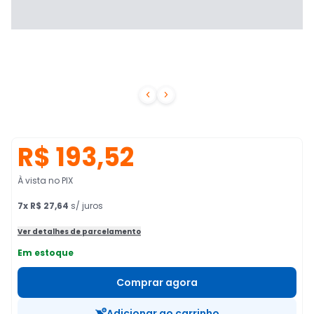


R$ 193,52
À vista no PIX
7
x
R$ 27,64
s/ juros
Ver detalhes de parcelamento
Em estoque
Comprar agora
Adicionar ao carrinho