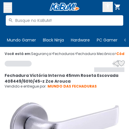



Buscar produtos


Enviar para:
Digite o CEP
Mundo Gamer
Black Ninja
Hardware
PC Gamer
C

Olá. Acesse sua conta
Você está em:
Segurança
>
Fechaduras
>
Fechadura Mecânica
>
Códi


ENTRE

Departamentos
Fechadura Victória Interna 45mm Roseta Escovada
CADASTRE-SE
Cupons

408449/6010/45-z Zce Arouca
Vendido e entregue por:
MUNDO DAS FECHADURAS
Mais Vendidos

Ativar tradutor em libras
