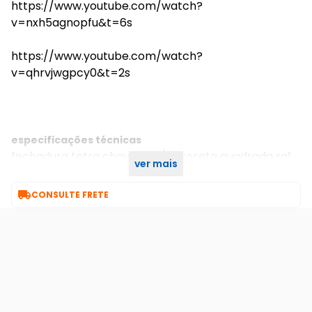
https://www.youtube.com/watch?
v=nxh5agnopfu&t=6s
https://www.youtube.com/watch?
v=qhrvjwgpcy0&t=2s
especificações técnicas
fechadura tetra chave 800/33 roseta quadrada rq1
ver mais
oxidado e-coat 40mm stam

CONSULTE FRETE