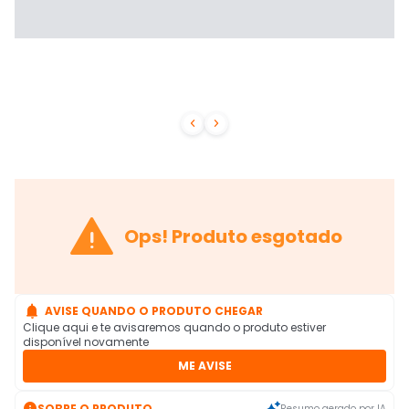



Ops! Produto esgotado

AVISE QUANDO O PRODUTO CHEGAR
Clique aqui e te avisaremos quando o produto estiver
disponível novamente
ME AVISE

SOBRE O PRODUTO
Resumo gerado por IA