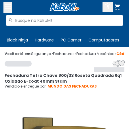



Buscar produtos


Enviar para:
Digite o CEP
Black Ninja
Hardware
PC Gamer
Computadores
P

Olá. Acesse sua conta
Você está em:
Segurança
>
Fechaduras
>
Fechadura Mecânica
>
Códi


ENTRE

Departamentos
Fechadura Tetra Chave 800/33 Roseta Quadrada Rq1
CADASTRE-SE
Cupons

Oxidado E-coat 40mm Stam
Vendido e entregue por:
MUNDO DAS FECHADURAS
Mais Vendidos

Ativar tradutor em libras
