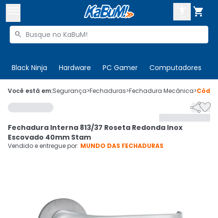



Buscar produtos


Enviar para:
Digite o CEP
Black Ninja
Hardware
PC Gamer
Computadores
P

Olá. Acesse sua conta
Você está em:
Segurança
>
Fechaduras
>
Fechadura Mecânica
>
Códi


ENTRE

Departamentos
Fechadura Interna 813/37 Roseta Redonda Inox
CADASTRE-SE
Cupons

Escovado 40mm Stam
Vendido e entregue por:
MUNDO DAS FECHADURAS
Mais Vendidos

Ativar tradutor em libras
