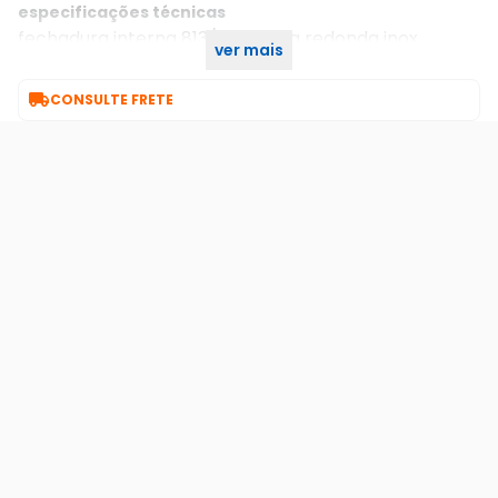
especificações técnicas
fechadura interna 813/37 roseta redonda inox
ver mais
escovado 40mm stam

CONSULTE FRETE