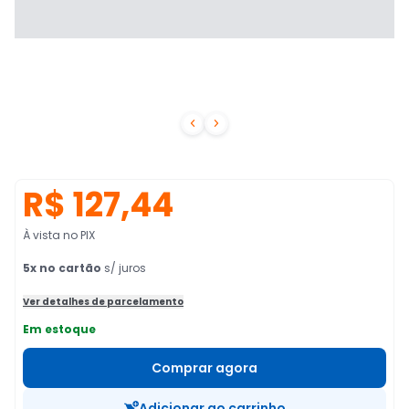


R$ 127,44
À vista no PIX
5
x no cartão
s/ juros
Ver detalhes de parcelamento
Em estoque
Comprar agora
Adicionar ao carrinho