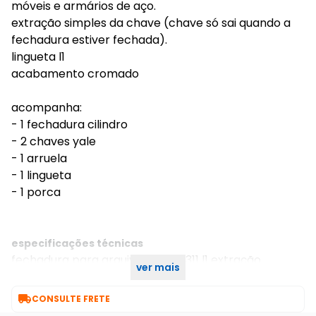
móveis e armários de aço.
extração simples da chave (chave só sai quando a
fechadura estiver fechada).
lingueta l1
acabamento cromado
acompanha:
- 1 fechadura cilindro
- 2 chaves yale
- 1 arruela
- 1 lingueta
- 1 porca
especificações técnicas
fechadura para arquivo de aço 311 l1 extração
ver mais
simples 20mm com segredos iguais ccsi stam

CONSULTE FRETE