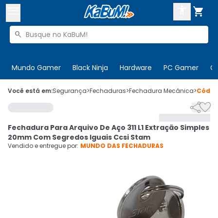



Buscar produtos


Enviar para:
Digite o CEP
Mundo Gamer
Black Ninja
Hardware
PC Gamer
C

Olá. Acesse sua conta
Você está em:
Segurança
>
Fechaduras
>
Fechadura Mecânica
>
Códi


ENTRE

Departamentos
Fechadura Para Arquivo De Aço 311 L1 Extração Simples
CADASTRE-SE
Cupons

20mm Com Segredos Iguais Ccsi Stam
Vendido e entregue por:
MUNDO DAS FECHADURAS
Mais Vendidos

Ativar tradutor em libras
