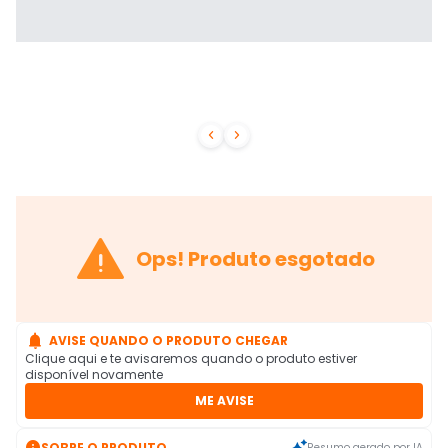



Ops! Produto esgotado

AVISE QUANDO O PRODUTO CHEGAR
Clique aqui e te avisaremos quando o produto estiver
disponível novamente
ME AVISE

SOBRE O PRODUTO
Resumo gerado por IA