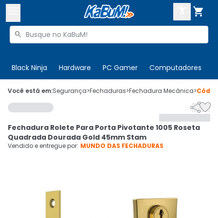



Buscar produtos


Enviar para:
Digite o CEP
Black Ninja
Hardware
PC Gamer
Computadores
P

Olá. Acesse sua conta
Você está em:
Segurança
>
Fechaduras
>
Fechadura Mecânica
>
Códi


ENTRE

Departamentos
Fechadura Rolete Para Porta Pivotante 1005 Roseta
CADASTRE-SE
Cupons

Quadrada Dourada Gold 45mm Stam
Vendido e entregue por:
MUNDO DAS FECHADURAS
Mais Vendidos

Ativar tradutor em libras
