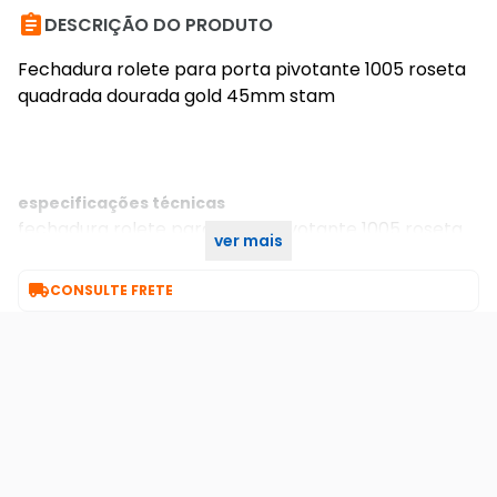

DESCRIÇÃO DO PRODUTO
Fechadura rolete para porta pivotante 1005 roseta
quadrada dourada gold 45mm stam
especificações técnicas
fechadura rolete para porta pivotante 1005 roseta
ver mais
quadrada dourada gold 45mm stam

CONSULTE FRETE