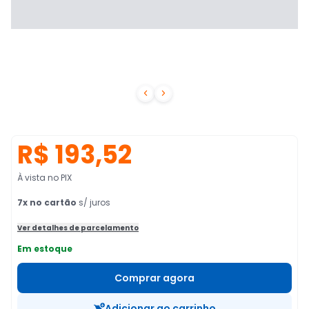


R$ 193,52
À vista no PIX
7
x no cartão
s/ juros
Ver detalhes de parcelamento
Em estoque
Comprar agora
Adicionar ao carrinho