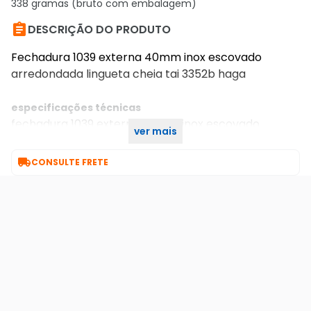
338 gramas (bruto com embalagem)

DESCRIÇÃO DO PRODUTO
Fechadura 1039 externa 40mm inox escovado
arredondada lingueta cheia tai 3352b haga
especificações técnicas
fechadura 1039 externa 40mm inox escovado
ver mais
arredondada lingueta cheia tai 3352b haga

CONSULTE FRETE