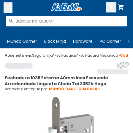



Buscar produtos


Enviar para:
Digite o CEP
Mundo Gamer
Black Ninja
Hardware
PC Gamer
C

Olá. Acesse sua conta
Você está em:
Segurança
>
Fechaduras
>
Fechadura Mecânica
>
Códi


ENTRE

Departamentos
Fechadura 1039 Externa 40mm Inox Escovado
CADASTRE-SE
Cupons

Arredondada Lingueta Cheia Tai 3352b Haga
Vendido e entregue por:
MUNDO DAS FECHADURAS
Mais Vendidos

Ativar tradutor em libras
