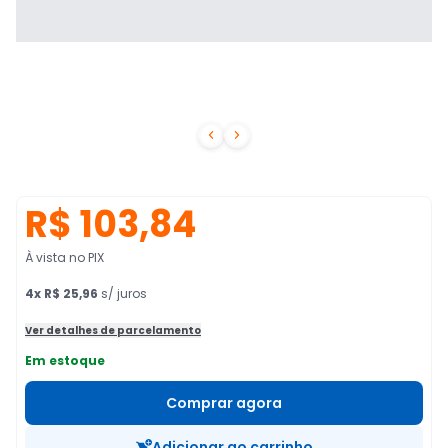


R$ 103,84
À vista no PIX
4
x
R$ 25,96
s/ juros
Ver detalhes de parcelamento
Em estoque
Comprar agora
Adicionar ao carrinho