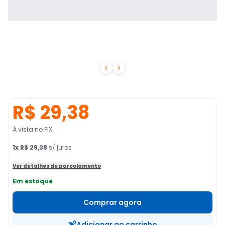


R$ 29,38
À vista no PIX
1
x
R$ 29,38
s/ juros
Ver detalhes de parcelamento
Em estoque
Comprar agora
Adicionar ao carrinho