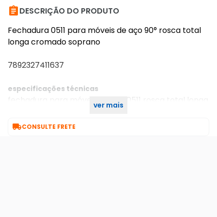

DESCRIÇÃO DO PRODUTO
Fechadura 0511 para móveis de aço 90° rosca total
longa cromado soprano
7892327411637
especificações técnicas
fechadura para móveis de aço 0511 rosca total longa
ver mais
90° cromado soprano

CONSULTE FRETE