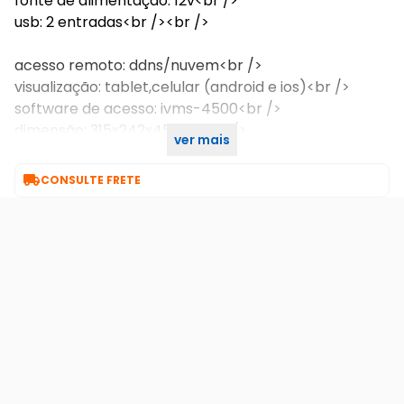
fonte de alimentação: 12v<br />
usb: 2 entradas<br /><br />
acesso remoto: ddns/nuvem<br />
visualização: tablet,celular (android e ios)<br />
software de acesso: ivms-4500<br />
dimensão: 315x242x45 mm<br />
ver mais
peso:1200g

CONSULTE FRETE