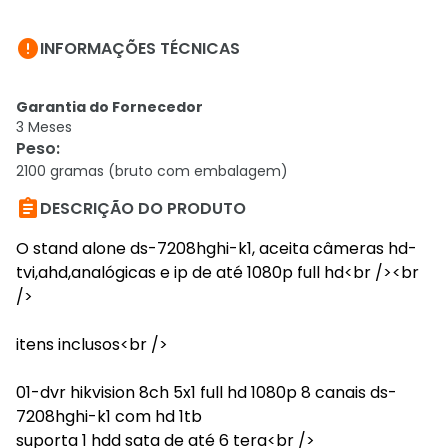

INFORMAÇÕES TÉCNICAS
Garantia do Fornecedor
3 Meses
Peso
:
2100 gramas (bruto com embalagem)

DESCRIÇÃO DO PRODUTO
O stand alone ds-7208hghi-k1, aceita câmeras hd-
tvi,ahd,analógicas e ip de até 1080p full hd<br /><br
/>
itens inclusos<br />
01-dvr hikvision 8ch 5x1 full hd 1080p 8 canais ds-
7208hghi-k1 com hd 1tb
suporta 1 hdd sata de até 6 tera<br />