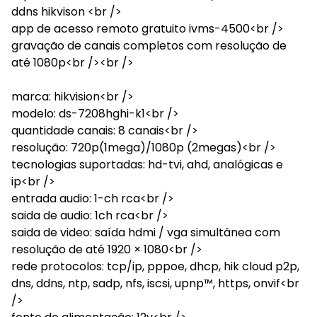
ddns hikvison <br />
app de acesso remoto gratuito ivms-4500<br />
gravação de canais completos com resolução de
até 1080p<br /><br />
marca: hikvision<br />
modelo: ds-7208hghi-k1<br />
quantidade canais: 8 canais<br />
resolução: 720p(1mega)/1080p (2megas)<br />
tecnologias suportadas: hd-tvi, ahd, analógicas e
ip<br />
entrada audio: 1-ch rca<br />
saida de audio: 1ch rca<br />
saida de video: saída hdmi / vga simultânea com
resolução de até 1920 × 1080<br />
rede protocolos: tcp/ip, pppoe, dhcp, hik cloud p2p,
dns, ddns, ntp, sadp, nfs, iscsi, upnp™, https, onvif<br
/>