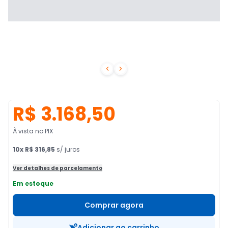


R$ 3.168,50
À vista no PIX
10
x
R$ 316,85
s/ juros
Ver detalhes de parcelamento
Em estoque
Comprar agora
Adicionar ao carrinho