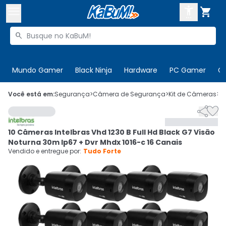



Buscar produtos


Enviar para:
Digite o CEP
Mundo Gamer
Black Ninja
Hardware
PC Gamer
C

Olá. Acesse sua conta
Você está em:
Segurança
>
Câmera de Segurança
>
Kit de Câmeras
>
C


ENTRE

Departamentos
10 Câmeras Intelbras Vhd 1230 B Full Hd Black G7 Visão
CADASTRE-SE
Cupons

Noturna 30m Ip67 + Dvr Mhdx 1016-c 16 Canais
Vendido e entregue por:
Tudo Forte
Mais Vendidos

Ativar tradutor em libras
