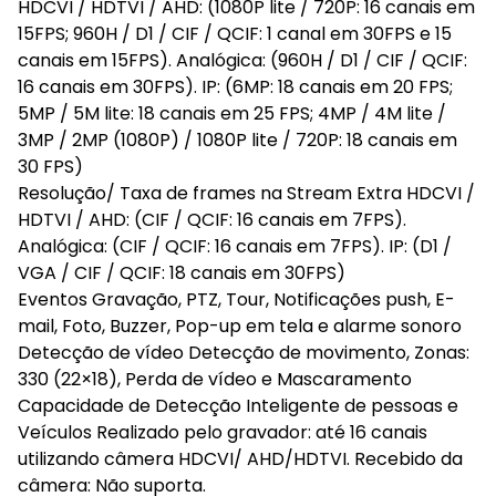
HDCVI / HDTVI / AHD: (1080P lite / 720P: 16 canais em
15FPS; 960H / D1 / CIF / QCIF: 1 canal em 30FPS e 15
canais em 15FPS). Analógica: (960H / D1 / CIF / QCIF:
16 canais em 30FPS). IP: (6MP: 18 canais em 20 FPS;
5MP / 5M lite: 18 canais em 25 FPS; 4MP / 4M lite /
3MP / 2MP (1080P) / 1080P lite / 720P: 18 canais em
30 FPS)
Resolução/ Taxa de frames na Stream Extra HDCVI /
HDTVI / AHD: (CIF / QCIF: 16 canais em 7FPS).
Analógica: (CIF / QCIF: 16 canais em 7FPS). IP: (D1 /
VGA / CIF / QCIF: 18 canais em 30FPS)
Eventos Gravação, PTZ, Tour, Notificações push, E-
mail, Foto, Buzzer, Pop-up em tela e alarme sonoro
Detecção de vídeo Detecção de movimento, Zonas:
330 (22×18), Perda de vídeo e Mascaramento
Capacidade de Detecção Inteligente de pessoas e
Veículos Realizado pelo gravador: até 16 canais
utilizando câmera HDCVI/ AHD/HDTVI. Recebido da
câmera: Não suporta.