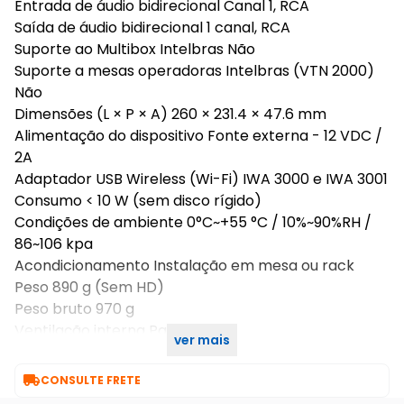
Entrada de áudio bidirecional Canal 1, RCA
Saída de áudio bidirecional 1 canal, RCA
Suporte ao Multibox Intelbras Não
Suporte a mesas operadoras Intelbras (VTN 2000)
Não
Dimensões (L × P × A) 260 × 231.4 × 47.6 mm
Alimentação do dispositivo Fonte externa - 12 VDC /
2A
Adaptador USB Wireless (Wi-Fi) IWA 3000 e IWA 3001
Consumo < 10 W (sem disco rígido)
Condições de ambiente 0°C~+55 °C / 10%~90%RH /
86~106 kpa
Acondicionamento Instalação em mesa ou rack
Peso 890 g (Sem HD)
Peso bruto 970 g
Ventilação interna Passiva
ver mais
Certificados CE, EN, IEC

CONSULTE FRETE