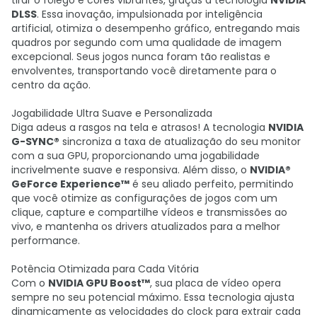
tirar o fôlego e cores vibrantes, graças à tecnologia
NVIDIA
DLSS
. Essa inovação, impulsionada por inteligência
artificial, otimiza o desempenho gráfico, entregando mais
quadros por segundo com uma qualidade de imagem
excepcional. Seus jogos nunca foram tão realistas e
envolventes, transportando você diretamente para o
centro da ação.
Jogabilidade Ultra Suave e Personalizada
Diga adeus a rasgos na tela e atrasos! A tecnologia
NVIDIA
G-SYNC®
sincroniza a taxa de atualização do seu monitor
com a sua GPU, proporcionando uma jogabilidade
incrivelmente suave e responsiva. Além disso, o
NVIDIA®
GeForce Experience™
é seu aliado perfeito, permitindo
que você otimize as configurações de jogos com um
clique, capture e compartilhe vídeos e transmissões ao
vivo, e mantenha os drivers atualizados para a melhor
performance.
Potência Otimizada para Cada Vitória
Com o
NVIDIA GPU Boost™
, sua placa de vídeo opera
sempre no seu potencial máximo. Essa tecnologia ajusta
dinamicamente as velocidades do clock para extrair cada