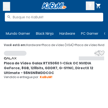



Buscar produtos


Enviar para:
Digite o CEP
Mundo Gamer
Black Ninja
Hardware
PC Gamer
C

Olá. Acesse sua conta
Você está em:
Hardware
>
Placa de vídeo (VGA)
>
Placa de vídeo Nvidia


ENTRE

Departamentos
Placa de Vídeo Galax RTX5060 1-Click OC NVIDIA
CADASTRE-SE
Cupons

GeForce, 8GB, 128bits, GDDR7, G-SYNC, DirectX 12
Ultimate - 56NSN8MDDCOC
Mais Vendidos

Vendido e entregue por:
KaBuM!
Ativar tradutor em libras
