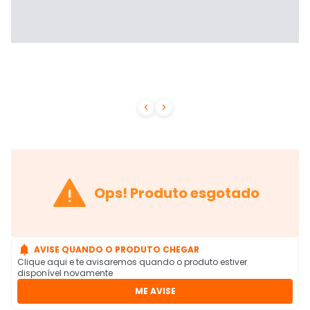



Ops! Produto esgotado

AVISE QUANDO O PRODUTO CHEGAR
Clique aqui e te avisaremos quando o produto estiver
disponível novamente
ME AVISE