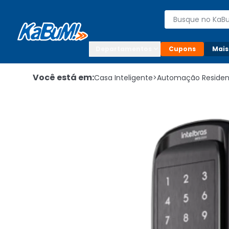
Enviar para:

Buscar produto
Digite o CEP

Departamentos
Cupons
Mais
Você está em:
Casa Inteligente
>
Automação Residen