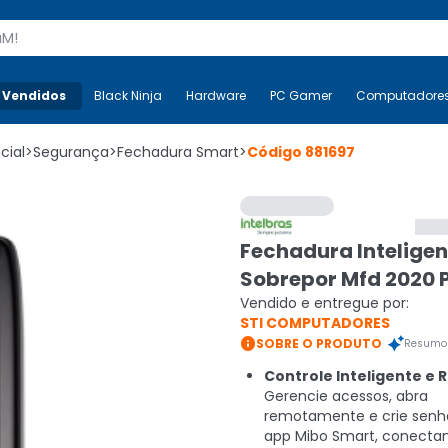
s
 Vendidos
Mais-v-
Black Ninja
Black Ninja
Hardware
Hardware
PC Gamer
PC Gamer
Computadore
Co
cial
>
Segurança
>
Fechadura Smart
>
Código
881697
Fechadura Inteligen
Sobrepor Mfd 2020 
Vendido e entregue por:
STI COMPUTADORES

SOBRE O PRODUTO
Resumo 
Controle Inteligente e 
Gerencie acessos, abra
remotamente e crie senh
app Mibo Smart, conecta