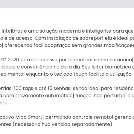
 Intelbras é uma solução moderna e inteligente para q
ole de acesso. Com instalação de sobrepor| ela é ideal p
o| oferecendo fácil adaptação sem grandes modificações
MFD 2020 permite acesso por biometria| senha numérica|
idade e conveniência no dia a dia. Seu leitor biométrico 
cimento| enquanto o teclado touch facilita a utilização.
rias| 100 tags e até 15 senhas| sendo ideal para residênc
ta com travamento automático| função 'não perturbe' e a
nte.
cativo Mibo Smart| permitindo controle remoto| gerenc
igentes (necessário hub vendido separadamente).