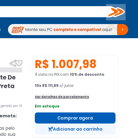
Buscar
s
mputadores
Periféricos
Periféricos
TV
Venda no KaBuM!
TV
Venda no KaBuM!
R$ 1.007,98


À vista no PIX
com
10
% de desconto
te De
Preta
10
x
R$ 111,99
s/ juros
Ver detalhes de parcelamento
gerado por IA
Em estoque
Remoto:
Comprar agora
as pelo
Adicionar ao carrinho
ndo sua