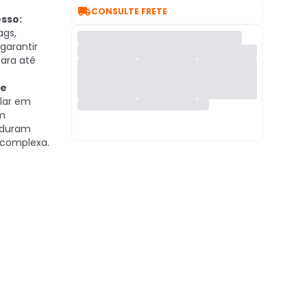

CONSULTE FRETE
sso:
ags,
garantir
para até
 e
alar em
m
 duram
 complexa.