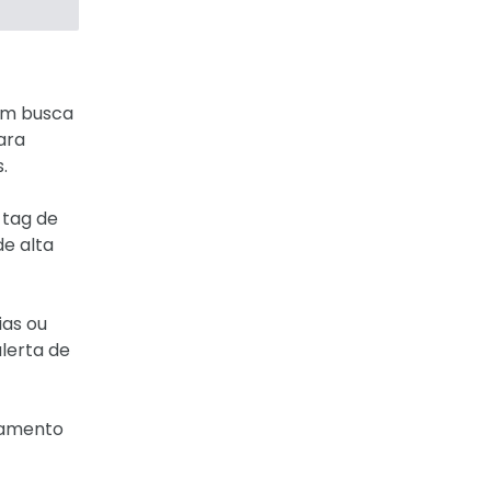
uem busca
ara
.
 tag de
de alta
ias ou
lerta de
iamento