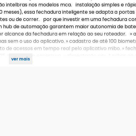
ão intelbras nos modelos mca. instalação simples e ráp
0 meses), essa fechadura inteligente se adapta a portas
es ou de correr. por que investir em uma fechadura c
am hub de automação garantem maior autonomia de bater
or alcance da fechadura em relação ao seu roteador. » a
s sem o uso do aplicativo. » cadastro de até 100 biometri
to de acessos em tempo real pelo aplicativo mibo. » fec
25 a 60 mm de espessura. » alimentação por 4 pilhas aa 
ver mais
0 meses. » travamento automático » 4 anos de garanti