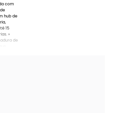
ida com
 de
om hub de
ia,
té 15
as. »
hadura de
que
a