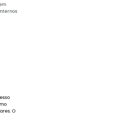
sem
internos
cesso
omo
ares. O