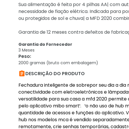
Sua alimentação é feita por 4 pilhas AA| com a
necessidade de fiação elétrica. Indicada para 
ou protegidos de sol e chuva| a MFD 2020 combin
Garantia de 12 meses contra defeitos de fabric
Garantia do Fornecedor
3 Meses
Peso
:
2000 gramas (bruto com embalagem)

DESCRIÇÃO DO PRODUTO
Fechadura inteligente de sobrepor seu dia a dia
conectividade com eletroeletrônicos e lâmpadas
versatilidade para sua casa a mfd 2020 permite a 
pelo aplicativo mibo smart¹. ¹o não uso de hub
quantidade de acessos e funções do aplicativo.
hub nos modelos mca é vendido separadamente. 
remotamente, crie senhas temporárias, cadastre 