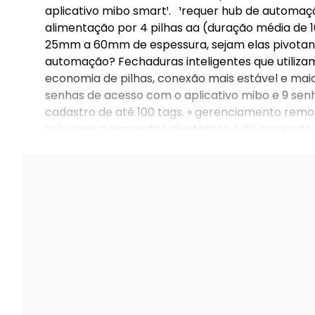
aplicativo mibo smart¹. ¹requer hub de automaç
alimentação por 4 pilhas aa (duração média de 1
25mm a 60mm de espessura, sejam elas pivotant
automação? Fechaduras inteligentes que utiliz
economia de pilhas, conexão mais estável e mai
senhas de acesso com o aplicativo mibo e 9 senha
cadastro de até 100 tags. » gerenciamento remo
sobrepor para portas pivotantes e de correr de 
acompanham o produto, com duração média de 1