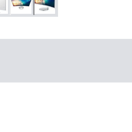
+
2
ências
ivas