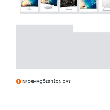

INFORMAÇÕES TÉCNICAS
Viva experi
mais imers