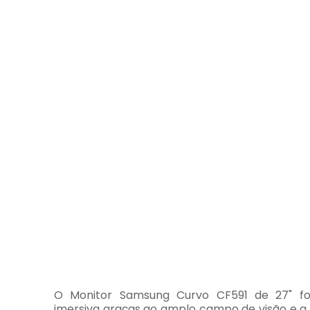
O Monitor Samsung Curvo CF591 de 27" fo
imersiva graças ao amplo campo de visão e a 