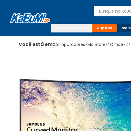
Enviar para:

Buscar produto
Digite o CEP

Departamentos
Cupons
Mais
Você está em:
Computadores
>
Monitores
>
Office
>
27