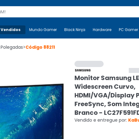
s
 Vendidos
Mais-v-
Mundo Gamer
Mundo Gamer
Black Ninja
Black Ninja
Hardware
Hardware
PC Gamer
 Polegadas
>
Código
88211
Monitor Samsung LE
Widescreen Curvo,
HDMI/VGA/Display P
FreeSync, Som Inte
Branco - LC27F591F
Vendido e entregue por:
KaB