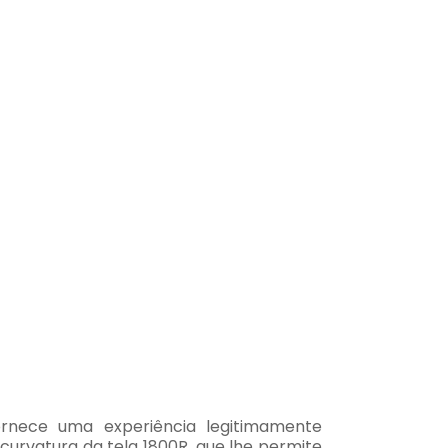
rnece uma experiência legitimamente
curvatura da tela 1800R, que lhe permite