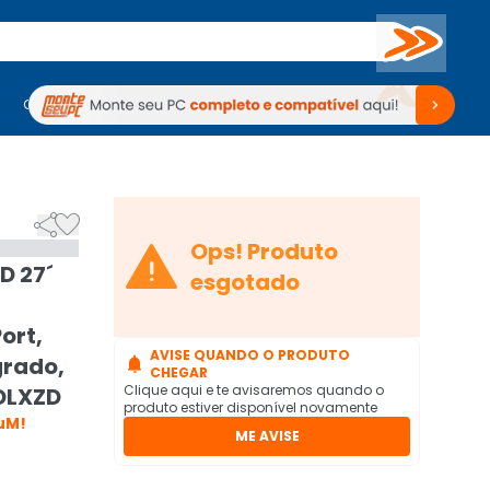
Buscar
PC Gamer
Computadores
Computadores
Periféricos
Periféricos
TV
Venda no KaBuM!
TV
Venda no KaBuM!



Ops! Produto
D 27´
esgotado
ort,
AVISE QUANDO O PRODUTO
grado,

CHEGAR
Clique aqui e te avisaremos quando o
DLXZD
produto estiver disponível novamente
uM!
ME AVISE