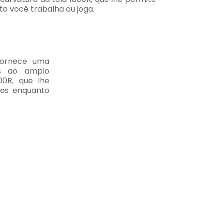
o você trabalha ou joga.
fornece uma
as ao amplo
00R, que lhe
tes enquanto