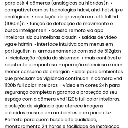
para até 4 câmeras (analógicas ou híbridas)n •
compatível com as tecnologias hdcvi, ahd, hdtvi, ip e
analógican • resolução de gravação em até full hd
(1080n)n • função de detecção de movimento e
busca inteligenten • acesso remoto via app
intelbras isic ou intelbras cloudn • saídas de vídeo
vga e hdmin • interface intuitiva com menus em
portuguêsn n armazenamento com ssd de 512gb:n
• inicialização rápida do sisteman • mais confiável e
resistente a impactosn • operação silenciosa e com
menor consumo de energian • ideal para ambientes
que precisam de vigilância contínuan n câmera vhd
1120b full color intelbras – vídeo em cores 24h para
segurança completa n garanta a proteção do seu
espaço com a câmera vhd 1120b full color intelbras,
a solução de vigilância que oferece imagens
coloridas mesmo em ambientes com pouca luz.
Perfeita para quem busca alta qualidade,
monitoramento 24 horas e facilidade de instalação,