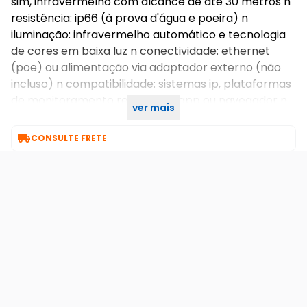
sim, infravermelho com alcance de até 30 metros n
resistência: ip66 (à prova d'água e poeira) n
iluminação: infravermelho automático e tecnologia
de cores em baixa luz n conectividade: ethernet
(poe) ou alimentação via adaptador externo (não
incluso) n compatibilidade: sistemas ip, plataformas
de monitoramento remoto via app ou navegador n
ver mais
n n n

CONSULTE FRETE