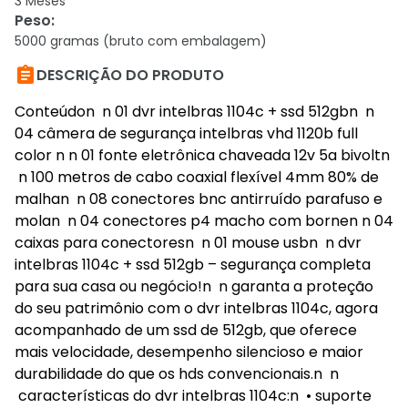
3 Meses
Peso
:
5000 gramas (bruto com embalagem)

DESCRIÇÃO DO PRODUTO
Conteúdon n 01 dvr intelbras 1104c + ssd 512gbn n
04 câmera de segurança intelbras vhd 1120b full
color n n 01 fonte eletrônica chaveada 12v 5a bivoltn
n 100 metros de cabo coaxial flexível 4mm 80% de
malhan n 08 conectores bnc antirruído parafuso e
molan n 04 conectores p4 macho com bornen n 04
caixas para conectoresn n 01 mouse usbn n dvr
intelbras 1104c + ssd 512gb – segurança completa
para sua casa ou negócio!n n garanta a proteção
do seu patrimônio com o dvr intelbras 1104c, agora
acompanhado de um ssd de 512gb, que oferece
mais velocidade, desempenho silencioso e maior
durabilidade do que os hds convencionais.n n
características do dvr intelbras 1104c:n • suporte