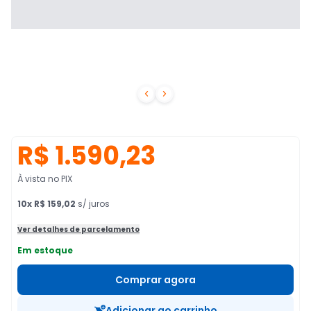


R$ 1.590,23
À vista no PIX
10
x
R$ 159,02
s/ juros
Ver detalhes de parcelamento
Em estoque
Comprar agora
Adicionar ao carrinho