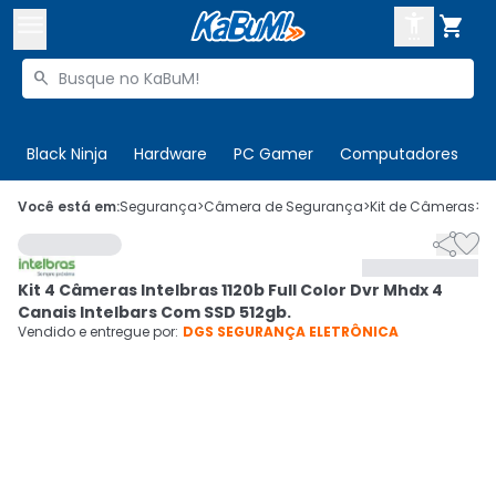



Buscar produtos


Enviar para:
Digite o CEP
Black Ninja
Hardware
PC Gamer
Computadores
P

Olá. Acesse sua conta
Você está em:
Segurança
>
Câmera de Segurança
>
Kit de Câmeras
>
C


ENTRE

Departamentos
Kit 4 Câmeras Intelbras 1120b Full Color Dvr Mhdx 4
CADASTRE-SE
Cupons

Canais Intelbars Com SSD 512gb.
Vendido e entregue por:
DGS SEGURANÇA ELETRÔNICA
Mais Vendidos

Ativar tradutor em libras
