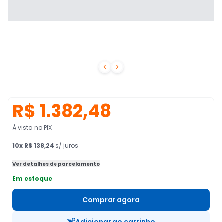


R$ 1.382,48
À vista no PIX
10
x
R$ 138,24
s/ juros
Ver detalhes de parcelamento
Em estoque
Comprar agora
Adicionar ao carrinho