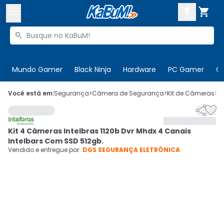



Buscar produtos


Enviar para:
Digite o CEP
Mundo Gamer
Black Ninja
Hardware
PC Gamer
C

Olá. Acesse sua conta
Você está em:
Segurança
>
Câmera de Segurança
>
Kit de Câmeras
>
C


ENTRE

Departamentos
Kit 4 Câmeras Intelbras 1120b Dvr Mhdx 4 Canais
CADASTRE-SE
Cupons

Intelbars Com SSD 512gb.
Vendido e entregue por:
DGS SEGURANÇA ELETRÔNICA
Mais Vendidos

Ativar tradutor em libras
