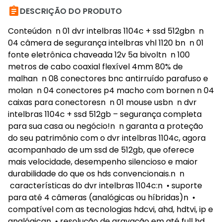

DESCRIÇÃO DO PRODUTO
Conteúdon n 01 dvr intelbras 1104c + ssd 512gbn n
04 câmera de segurança intelbras vhl 1120 bn n 01
fonte eletrônica chaveada 12v 5a bivoltn n 100
metros de cabo coaxial flexível 4mm 80% de
malhan n 08 conectores bnc antirruído parafuso e
molan n 04 conectores p4 macho com bornen n 04
caixas para conectoresn n 01 mouse usbn n dvr
intelbras 1104c + ssd 512gb – segurança completa
para sua casa ou negócio!n n garanta a proteção
do seu patrimônio com o dvr intelbras 1104c, agora
acompanhado de um ssd de 512gb, que oferece
mais velocidade, desempenho silencioso e maior
durabilidade do que os hds convencionais.n n
características do dvr intelbras 1104c:n • suporte
para até 4 câmeras (analógicas ou híbridas)n •
compatível com as tecnologias hdcvi, ahd, hdtvi, ip e
analógican • resolução de gravação em até full hd