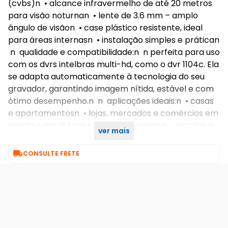
(cvbs)n • alcance infravermelho de até 20 metros
para visão noturnan • lente de 3.6 mm – amplo
ângulo de visãon • case plástico resistente, ideal
para áreas internasn • instalação simples e prátican
n qualidade e compatibilidade:n n perfeita para uso
com os dvrs intelbras multi-hd, como o dvr 1104c. Ela
se adapta automaticamente à tecnologia do seu
gravador, garantindo imagem nítida, estável e com
ótimo desempenho.n n aplicações ideais:n • casas
e apartamentosn • lojas, mercados e comércios em
geraln • escritórios e salas comerciaisn • escolas e
ver mais
portariasn n n

CONSULTE FRETE