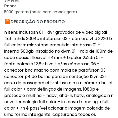
3 Meses
Peso
:
5000 gramas (bruto com embalagem)

DESCRIÇÃO DO PRODUTO
n itens inclusosn 01 - dvr gravador de vídeo digital
4ch mhdx 3004c intelbrasn 03 - câmera vhd 3220 b
full color + microfone embutido intelbrasn 01 -
interno 500gb instalado no dvrn 01 - rolo de 100m de
cabo coaxial flexível rf4mm + bipolar 2x26n 01 -
fonte colmeia 12,8v bivolt p/as câmerasn 06 -
conector bnc macho com mola de parafuson 03 -
conector p4 de borne para alimentação 12vn 03-
caixa de passagem cftv stilusn n n n n câmera bullet
full color + com definição de imagens, 1080p e
protocolo multihd – hdcvi, ahd-h, hdtvi, analógico.n n
nova tecnologia full color + irn nova tecnologia full
color + irn é possível acionar a imagem colorida de
uma forma inteligente, capturando todos os