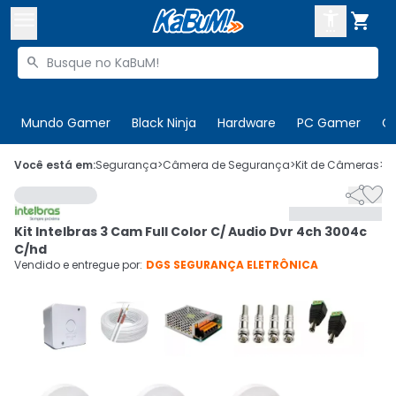



Buscar produtos


Enviar para:
Digite o CEP
Mundo Gamer
Black Ninja
Hardware
PC Gamer
C

Olá. Acesse sua conta
Você está em:
Segurança
>
Câmera de Segurança
>
Kit de Câmeras
>
C


ENTRE

Departamentos
Kit Intelbras 3 Cam Full Color C/ Audio Dvr 4ch 3004c
CADASTRE-SE
Cupons

C/hd
Vendido e entregue por:
DGS SEGURANÇA ELETRÔNICA
Mais Vendidos

Ativar tradutor em libras
