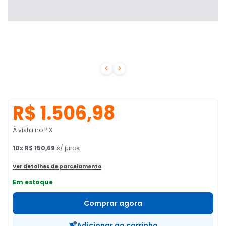


R$ 1.506,98
À vista no PIX
10
x
R$ 150,69
s/ juros
Ver detalhes de parcelamento
Em estoque
Comprar agora
Adicionar ao carrinho