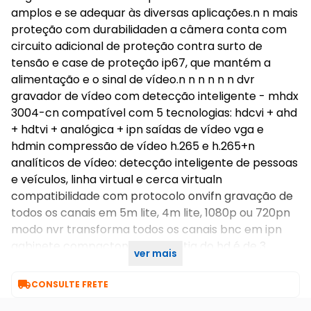
amplos e se adequar às diversas aplicações.n n mais
proteção com durabilidaden a câmera conta com
circuito adicional de proteção contra surto de
tensão e case de proteção ip67, que mantém a
alimentação e o sinal de vídeo.n n n n n n dvr
gravador de vídeo com detecção inteligente - mhdx
3004-cn compatível com 5 tecnologias: hdcvi + ahd
+ hdtvi + analógica + ipn saídas de vídeo vga e
hdmin compressão de vídeo h.265 e h.265+n
analíticos de vídeo: detecção inteligente de pessoas
e veículos, linha virtual e cerca virtualn
compatibilidade com protocolo onvifn gravação de
todos os canais em 5m lite, 4m lite, 1080p ou 720pn
modo nvr transforma todos os canais bnc em ipn
gabinete compacton n n garantia do hd é de 3
ver mais
meses

CONSULTE FRETE