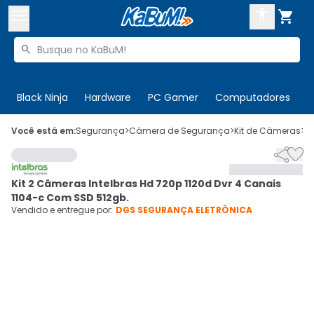



Buscar produtos


Enviar para:
Digite o CEP
Black Ninja
Hardware
PC Gamer
Computadores
P

Olá. Acesse sua conta
Você está em:
Segurança
>
Câmera de Segurança
>
Kit de Câmeras
>
C


ENTRE

Departamentos
Kit 2 Câmeras Intelbras Hd 720p 1120d Dvr 4 Canais
CADASTRE-SE
Cupons

1104-c Com SSD 512gb.
Vendido e entregue por:
DGS SEGURANÇA ELETRÔNICA
Mais Vendidos

Ativar tradutor em libras
