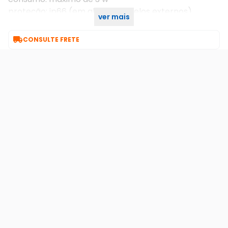
proteção: ip66 (em alguns modelos externos)
ver mais

CONSULTE FRETE