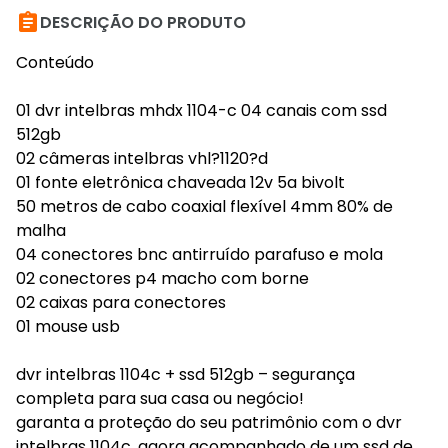

DESCRIÇÃO DO PRODUTO
Conteúdo
01 dvr intelbras mhdx 1104-c 04 canais com ssd
512gb
02 câmeras intelbras vhl?1120?d
01 fonte eletrônica chaveada 12v 5a bivolt
50 metros de cabo coaxial flexível 4mm 80% de
malha
04 conectores bnc antirruído parafuso e mola
02 conectores p4 macho com borne
02 caixas para conectores
01 mouse usb
dvr intelbras 1104c + ssd 512gb – segurança
completa para sua casa ou negócio!
garanta a proteção do seu patrimônio com o dvr
intelbras 1104c, agora acompanhado de um ssd de