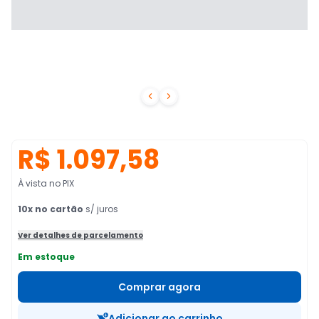


R$ 1.097,58
À vista no PIX
10
x no cartão
s/ juros
Ver detalhes de parcelamento
Em estoque
Comprar agora
Adicionar ao carrinho