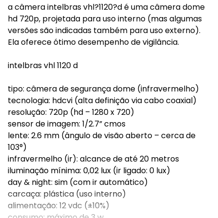
a câmera intelbras vhl?1120?d é uma câmera dome
hd 720p, projetada para uso interno (mas algumas
versões são indicadas também para uso externo).
Ela oferece ótimo desempenho de vigilância.
intelbras vhl 1120 d
tipo: câmera de segurança dome (infravermelho)
tecnologia: hdcvi (alta definição via cabo coaxial)
resolução: 720p (hd – 1280 x 720)
sensor de imagem: 1/2.7” cmos
lente: 2.6 mm (ângulo de visão aberto – cerca de
103°)
infravermelho (ir): alcance de até 20 metros
iluminação mínima: 0,02 lux (ir ligado: 0 lux)
day & night: sim (com ir automático)
carcaça: plástica (uso interno)
alimentação: 12 vdc (±10%)
consumo: máximo de 3 w