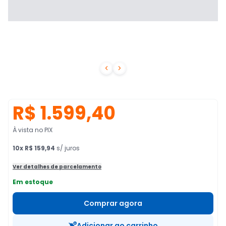


R$ 1.599,40
À vista no PIX
10
x
R$ 159,94
s/ juros
Ver detalhes de parcelamento
Em estoque
Comprar agora
Adicionar ao carrinho