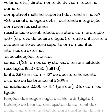
volume, etc.) diretamente do dvr, sem tocar na
câmera
compatível multi hd: suporta hdcvi, ahd m, hdtvi?
v2.0 e sinal analógico cvbs, facilitando integração
com diversos sistemas
resistência e durabilidade: estrutura com proteção
ip67 (à prova de poeira e água), circuito antissurto e
acabamento uv para suporte em ambientes
internos ou externos
especificações técnicas
sensor: 1/2.8" cmos sony starvis, alta sensibilidade
resolução: 1920×1080 (full hd)
lente: 2.8?mm, com ~112° de abertura horizontal
alcance da luz branca: até 20?m
sensibilidade: 0,005 lux f1.4 (em cor); 0 lux com led
ligado
funções de imagem: agc, blc, hlc, wdr (digital),
balanço de branco, dnr, ajustes de cor e nitidez
áudio: microfone embutido para captação de som