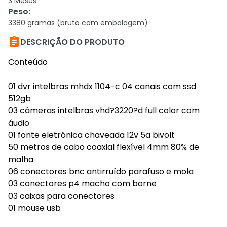
3 Meses
Peso
:
3380 gramas (bruto com embalagem)

DESCRIÇÃO DO PRODUTO
Conteúdo
01 dvr intelbras mhdx 1104-c 04 canais com ssd
512gb
03 câmeras intelbras vhd?3220?d full color com
áudio
01 fonte eletrônica chaveada 12v 5a bivolt
50 metros de cabo coaxial flexível 4mm 80% de
malha
06 conectores bnc antirruído parafuso e mola
03 conectores p4 macho com borne
03 caixas para conectores
01 mouse usb