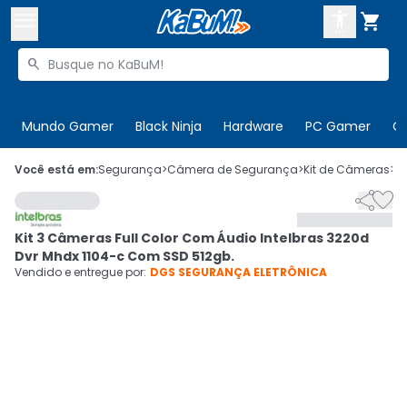



Buscar produtos


Enviar para:
Digite o CEP
Mundo Gamer
Black Ninja
Hardware
PC Gamer
C

Olá. Acesse sua conta
Você está em:
Segurança
>
Câmera de Segurança
>
Kit de Câmeras
>
C


ENTRE

Departamentos
Kit 3 Câmeras Full Color Com Áudio Intelbras 3220d
CADASTRE-SE
Cupons

Dvr Mhdx 1104-c Com SSD 512gb.
Vendido e entregue por:
DGS SEGURANÇA ELETRÔNICA
Mais Vendidos

Ativar tradutor em libras
