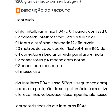
3200 gramas (bruto com embalagem)

DESCRIÇÃO DO PRODUTO
Conteúdo
01 dvr intelbras mhdx 1104-c 04 canais com ssd 
02 câmeras intelbras vhd?1220?b full color
01 fonte eletrônica chaveada 12v 5a bivolt
50 metros de cabo coaxial flexível 4mm 80% de
04 conectores bnc antirruído parafuso e mola
02 conectores p4 macho com borne
02 caixas para conectores
01 mouse usb
dvr intelbras 1104c + ssd 512gb – segurança com
garanta a proteção do seu patrimônio com o dvr
oferece mais velocidade, desempenho silencioso 
características do dvr intelbras 1104c: