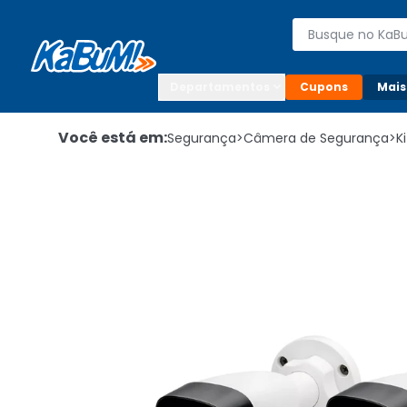
Enviar para:

Buscar produto
Digite o CEP

Departamentos
Cupons
Mais
Você está em:
Segurança
>
Câmera de Segurança
>
K