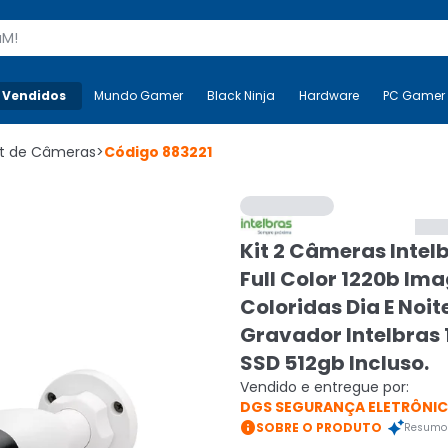
s
 Vendidos
Mais-v-
Mundo Gamer
Mundo Gamer
Black Ninja
Black Ninja
Hardware
Hardware
PC Gamer
it de Câmeras
>
Código
883221
Kit 2 Câmeras Intel
Full Color 1220b Im
Coloridas Dia E Noit
Gravador Intelbras 
SSD 512gb Incluso.
Vendido e entregue por:
DGS SEGURANÇA ELETRÔNI

SOBRE O PRODUTO
Resumo 