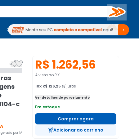
Buscar
PC Gamer
Computadores
Computadores
Periféricos
Periféricos
TV
Venda no KaBuM!
TV
Venda no KaBuM!
R$ 1.262,56


À vista no PIX
bras
agens
10
x
R$ 126,25
s/ juros
e
Ver detalhes de parcelamento
1104-c
Em estoque
Comprar agora
CA
Adicionar ao carrinho
gerado por IA