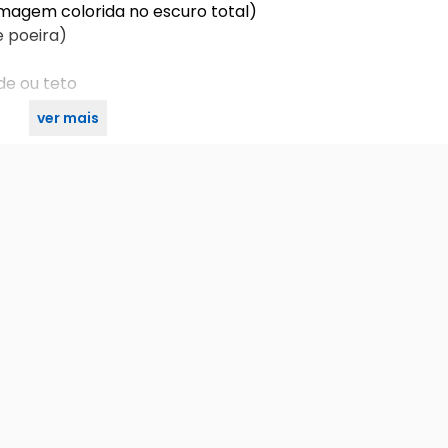
(imagem colorida no escuro total)
e poeira)
ede ou teto
ver mais