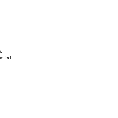
s
o led