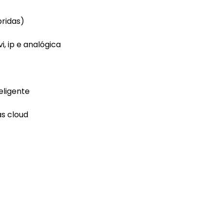
bridas)
, ip e analógica
eligente
as cloud