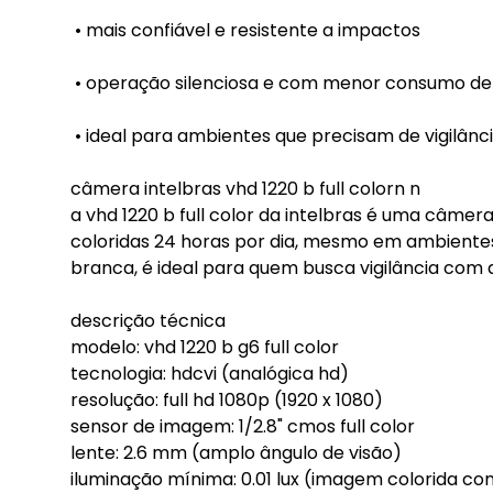
• mais confiável e resistente a impactos
• operação silenciosa e com menor consumo de
• ideal para ambientes que precisam de vigilânc
câmera intelbras vhd 1220 b full colorn n
a vhd 1220 b full color da intelbras é uma câme
coloridas 24 horas por dia, mesmo em ambientes
branca, é ideal para quem busca vigilância com alta
descrição técnica
modelo: vhd 1220 b g6 full color
tecnologia: hdcvi (analógica hd)
resolução: full hd 1080p (1920 x 1080)
sensor de imagem: 1/2.8" cmos full color
lente: 2.6 mm (amplo ângulo de visão)
iluminação mínima: 0.01 lux (imagem colorida co