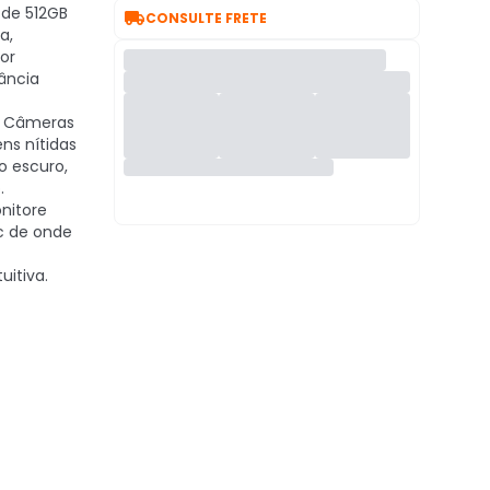
de 512GB

CONSULTE FRETE
a,
or
lância
Câmeras
ns nítidas
o escuro,
.
nitore
ic de onde
uitiva.