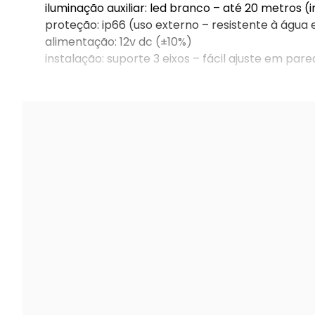
iluminação auxiliar: led branco – até 20 metros 
proteção: ip66 (uso externo – resistente à água 
alimentação: 12v dc (±10%)
instalação: suporte 3 eixos – fácil ajuste em par