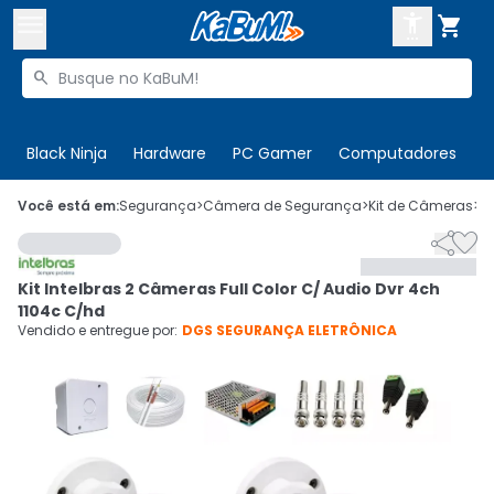



Buscar produtos


Enviar para:
Digite o CEP
Black Ninja
Hardware
PC Gamer
Computadores
P

Olá. Acesse sua conta
Você está em:
Segurança
>
Câmera de Segurança
>
Kit de Câmeras
>
C


ENTRE

Departamentos
Kit Intelbras 2 Câmeras Full Color C/ Audio Dvr 4ch
CADASTRE-SE
Cupons

1104c C/hd
Vendido e entregue por:
DGS SEGURANÇA ELETRÔNICA
Mais Vendidos

Ativar tradutor em libras
