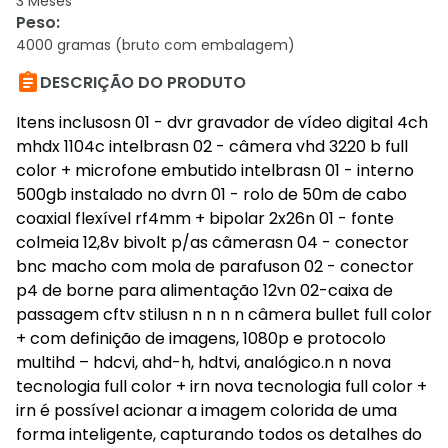
3 Meses
Peso
:
4000 gramas (bruto com embalagem)

DESCRIÇÃO DO PRODUTO
Itens inclusosn 01 - dvr gravador de vídeo digital 4ch
mhdx 1104c intelbrasn 02 - câmera vhd 3220 b full
color + microfone embutido intelbrasn 01 - interno
500gb instalado no dvrn 01 - rolo de 50m de cabo
coaxial flexível rf4mm + bipolar 2x26n 01 - fonte
colmeia 12,8v bivolt p/as câmerasn 04 - conector
bnc macho com mola de parafuson 02 - conector
p4 de borne para alimentação 12vn 02-caixa de
passagem cftv stilusn n n n n câmera bullet full color
+ com definição de imagens, 1080p e protocolo
multihd – hdcvi, ahd-h, hdtvi, analógico.n n nova
tecnologia full color + irn nova tecnologia full color +
irn é possível acionar a imagem colorida de uma
forma inteligente, capturando todos os detalhes do