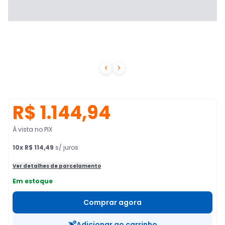


R$ 1.144,94
À vista no PIX
10
x
R$ 114,49
s/ juros
Ver detalhes de parcelamento
Em estoque
Comprar agora
Adicionar ao carrinho