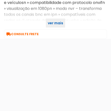
e veículosn » compatibilidade com protocolo onvifn
» visualização em 1080pn » modo nvr – transforma
todos os canais bnc em ipn » compatíveis com
redes wi-fi através de adaptador usbn » edição de
ver mais
áudio e vídeon garantia do hd é de 3 meses

CONSULTE FRETE