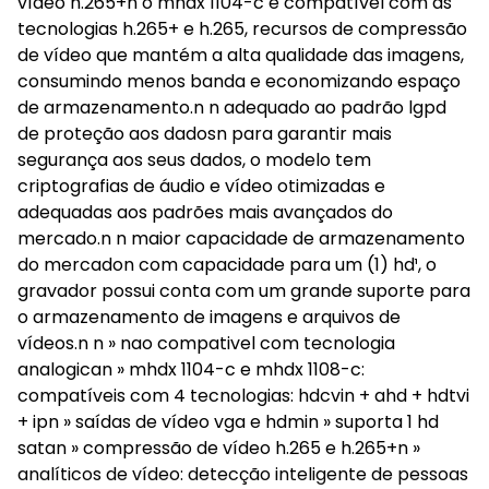
vídeo h.265+n o mhdx 1104-c é compatível com as
tecnologias h.265+ e h.265, recursos de compressão
de vídeo que mantém a alta qualidade das imagens,
consumindo menos banda e economizando espaço
de armazenamento.n n adequado ao padrão lgpd
de proteção aos dadosn para garantir mais
segurança aos seus dados, o modelo tem
criptografias de áudio e vídeo otimizadas e
adequadas aos padrões mais avançados do
mercado.n n maior capacidade de armazenamento
do mercadon com capacidade para um (1) hd¹, o
gravador possui conta com um grande suporte para
o armazenamento de imagens e arquivos de
vídeos.n n » nao compativel com tecnologia
analogican » mhdx 1104-c e mhdx 1108-c:
compatíveis com 4 tecnologias: hdcvin + ahd + hdtvi
+ ipn » saídas de vídeo vga e hdmin » suporta 1 hd
satan » compressão de vídeo h.265 e h.265+n »
analíticos de vídeo: detecção inteligente de pessoas