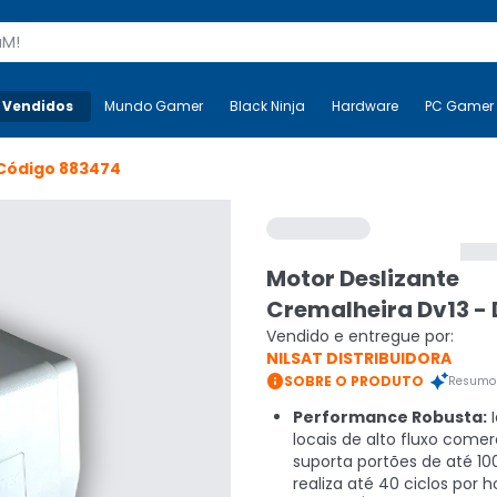
s
 Vendidos
Mais-v-
Mundo Gamer
Mundo Gamer
Black Ninja
Black Ninja
Hardware
Hardware
PC Gamer
Código
883474
Motor Deslizante
Cremalheira Dv13 - 
Vendido e entregue por:
NILSAT DISTRIBUIDORA

SOBRE O PRODUTO
Resumo 
Performance Robusta:
I
locais de alto fluxo comerc
suporta portões de até 10
realiza até 40 ciclos por h