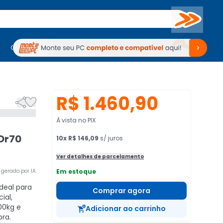
Buscar
PC Gamer
Computadores
Computadores
Periféricos
Periféricos
TV
Venda no KaBuM!
TV
Venda no KaBuM!
R$ 1.460,90


À vista no PIX
Dr70
10
x
R$ 146,09
s/ juros
Ver detalhes de parcelamento
gerado por IA
Em estoque
deal para
Comprar agora
ial,
00kg e
Adicionar ao carrinho
ora.