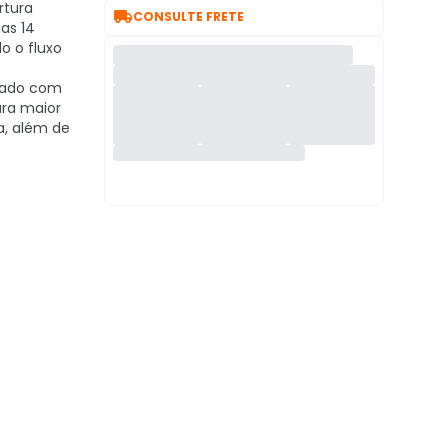
rtura

CONSULTE FRETE
as 14
o o fluxo
pado com
ra maior
a, além de