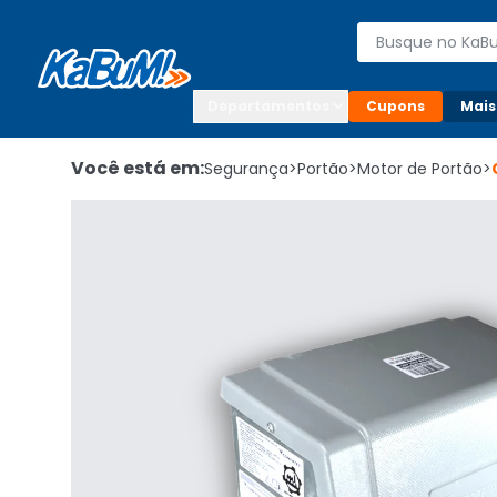
Enviar para:

Buscar produto
Digite o CEP

Departamentos
Cupons
Mais
Você está em:
Segurança
>
Portão
>
Motor de Portão
>