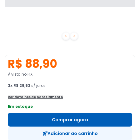


R$ 88,90
À vista no PIX
3
x
R$ 29,63
s/ juros
Ver detalhes de parcelamento
Em estoque
Comprar agora
Adicionar ao carrinho