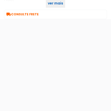
1 ano
ver mais
7 dias de garantia

CONSULTE FRETE