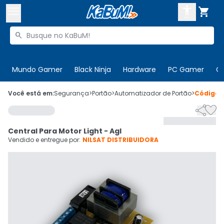



Buscar produtos


Enviar para:
Digite o CEP
Mundo Gamer
Black Ninja
Hardware
PC Gamer
C

Olá. Acesse sua conta
Você está em:
Segurança
>
Portão
>
Automatizador de Portão
>
Código


ENTRE

Departamentos
Central Para Motor Light - Agl
CADASTRE-SE
Cupons

Vendido e entregue por:
NILSAT DISTRIBUIDORA
Mais Vendidos

Ativar tradutor em libras
