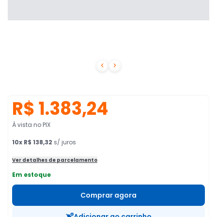


R$ 1.383,24
À vista no PIX
10
x
R$ 138,32
s/ juros
Ver detalhes de parcelamento
Em estoque
Comprar agora
Adicionar ao carrinho