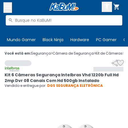



Buscar produtos


Enviar para:
Digite o CEP
Mundo Gamer
Black Ninja
Hardware
PC Gamer
C

Olá. Acesse sua conta
Você está em:
Segurança
>
Câmera de Segurança
>
Kit de Câmeras
>
C


ENTRE

Departamentos
Kit 6 Câmeras Segurança Intelbras Vhd 1220b Full Hd
CADASTRE-SE
Cupons

2mp Dvr 08 Canais Com Hd 500gb Instalado
Vendido e entregue por:
DGS SEGURANÇA ELETRÔNICA
Mais Vendidos

Ativar tradutor em libras
