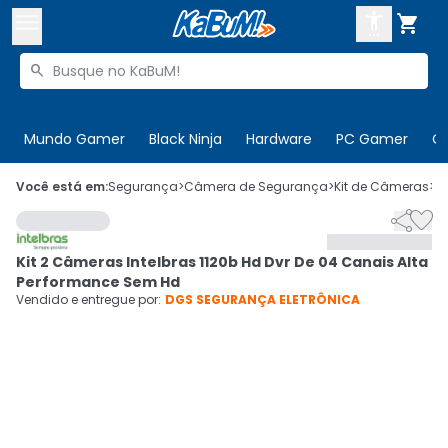



Buscar produtos


Enviar para:
Digite o CEP
Mundo Gamer
Black Ninja
Hardware
PC Gamer
C

Olá. Acesse sua conta
Você está em:
Segurança
>
Câmera de Segurança
>
Kit de Câmeras
>
C


ENTRE

Departamentos
Kit 2 Câmeras Intelbras 1120b Hd Dvr De 04 Canais Alta
CADASTRE-SE
Cupons

Performance Sem Hd
Vendido e entregue por:
DGS SEGURANÇA ELETRÔNICA
Mais Vendidos

Ativar tradutor em libras
