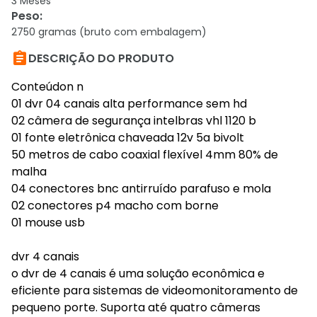
3 Meses
Peso
:
2750 gramas (bruto com embalagem)

DESCRIÇÃO DO PRODUTO
Conteúdon n
01 dvr 04 canais alta performance sem hd
02 câmera de segurança intelbras vhl 1120 b
01 fonte eletrônica chaveada 12v 5a bivolt
50 metros de cabo coaxial flexível 4mm 80% de
malha
04 conectores bnc antirruído parafuso e mola
02 conectores p4 macho com borne
01 mouse usb
dvr 4 canais
o dvr de 4 canais é uma solução econômica e
eficiente para sistemas de videomonitoramento de
pequeno porte. Suporta até quatro câmeras