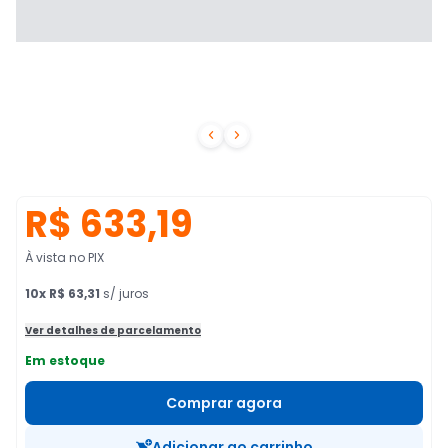


R$ 633,19
À vista no PIX
10
x
R$ 63,31
s/ juros
Ver detalhes de parcelamento
Em estoque
Comprar agora
Adicionar ao carrinho