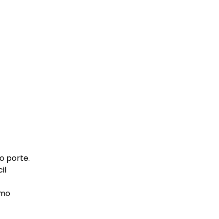
o porte.
il
imo