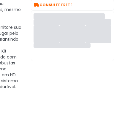
ha

CONSULTE FRETE
das, mesmo
nitore sua
ugar pelo
arantindo
:
Kit
ado com
obustas
rno.
 em HD
m sistema
durável.