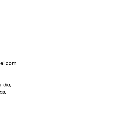
vel com
 dia,
as,