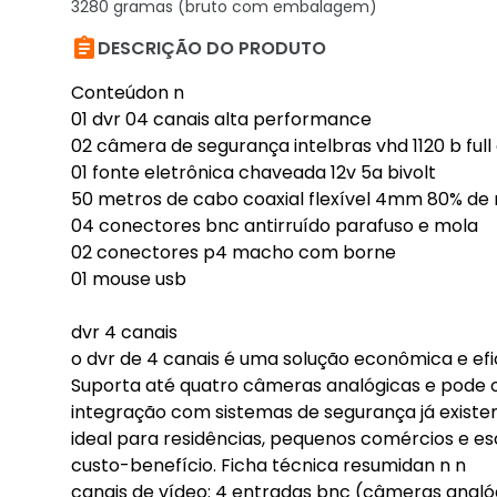
3280 gramas (bruto com embalagem)

DESCRIÇÃO DO PRODUTO
Conteúdon n
01 dvr 04 canais alta performance
02 câmera de segurança intelbras vhd 1120 b full
01 fonte eletrônica chaveada 12v 5a bivolt
50 metros de cabo coaxial flexível 4mm 80% de
04 conectores bnc antirruído parafuso e mola
02 conectores p4 macho com borne
01 mouse usb
dvr 4 canais
o dvr de 4 canais é uma solução econômica e ef
Suporta até quatro câmeras analógicas e pode o
integração com sistemas de segurança já existen
ideal para residências, pequenos comércios e e
custo-benefício. Ficha técnica resumidan n n
canais de vídeo: 4 entradas bnc (câmeras analó