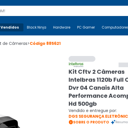
s
 Vendidos
Mais-v-
Black Ninja
Black Ninja
Hardware
Hardware
PC Gamer
PC Gamer
Computadore
Co
it de Câmeras
>
Código
885621
Kit Cftv 2 Câmeras
Intelbras 1120b Full 
Dvr 04 Canais Alta
Performance Acom
Hd 500gb
Vendido e entregue por:
DGS SEGURANÇA ELETRÔNI

SOBRE O PRODUTO
Resumo 