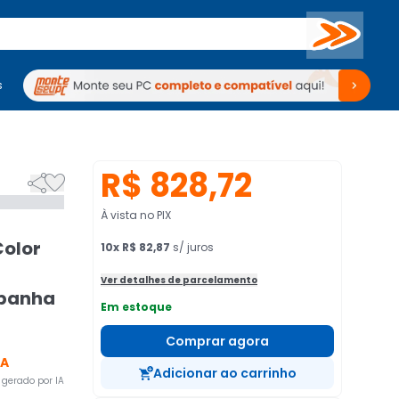
Buscar
s
mputadores
Periféricos
Periféricos
TV
Venda no KaBuM!
TV
Venda no KaBuM!
R$ 828,72


À vista no PIX
Color
10
x
R$ 82,87
s/ juros
Ver detalhes de parcelamento
panha
Em estoque
Comprar agora
CA
Adicionar ao carrinho
gerado por IA