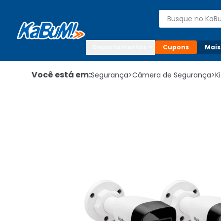
Enviar para:

Buscar produto
Digite o CEP

Departamentos
Cupons
Mais
Você está em:
Segurança
>
Câmera de Segurança
>
K