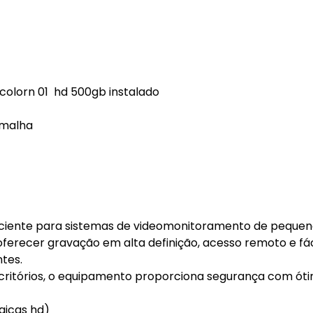
 colorn 01 hd 500gb instalado
 malha
iciente para sistemas de videomonitoramento de pequen
ferecer gravação em alta definição, acesso remoto e fác
tes.
scritórios, o equipamento proporciona segurança com ót
gicas hd)