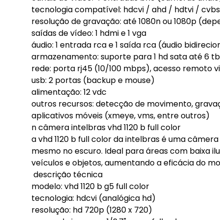
tecnologia compatível: hdcvi / ahd / hdtvi / cvbs
resolução de gravação: até 1080n ou 1080p (de
saídas de vídeo: 1 hdmi e 1 vga
áudio: 1 entrada rca e 1 saída rca (áudio bidirecio
armazenamento: suporte para 1 hd sata até 6 tb
rede: porta rj45 (10/100 mbps), acesso remoto 
usb: 2 portas (backup e mouse)
alimentação: 12 vdc
outros recursos: detecção de movimento, grav
aplicativos móveis (xmeye, vms, entre outros)
n câmera intelbras vhd 1120 b full color
a vhd 1120 b full color da intelbras é uma câmer
mesmo no escuro. Ideal para áreas com baixa ilu
veículos e objetos, aumentando a eficácia do m
descrição técnica
modelo: vhd 1120 b g5 full color
tecnologia: hdcvi (analógica hd)
resolução: hd 720p (1280 x 720)