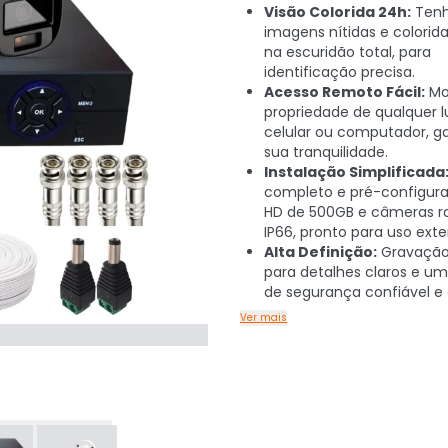
Visão Colorida 24h:
Ten
imagens nítidas e colori
na escuridão total, para
identificação precisa.
Acesso Remoto Fácil:
Mo
propriedade de qualquer l
celular ou computador, g
sua tranquilidade.
Instalação Simplificada
completo e pré-configur
HD de 500GB e câmeras r
IP66, pronto para uso exte
Alta Definição:
Gravação
para detalhes claros e u
de segurança confiável e 
Ver mais