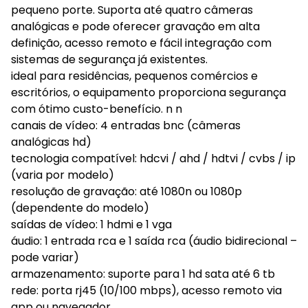
pequeno porte. Suporta até quatro câmeras
analógicas e pode oferecer gravação em alta
definição, acesso remoto e fácil integração com
sistemas de segurança já existentes.
ideal para residências, pequenos comércios e
escritórios, o equipamento proporciona segurança
com ótimo custo-benefício. n n
canais de vídeo: 4 entradas bnc (câmeras
analógicas hd)
tecnologia compatível: hdcvi / ahd / hdtvi / cvbs / ip
(varia por modelo)
resolução de gravação: até 1080n ou 1080p
(dependente do modelo)
saídas de vídeo: 1 hdmi e 1 vga
áudio: 1 entrada rca e 1 saída rca (áudio bidirecional –
pode variar)
armazenamento: suporte para 1 hd sata até 6 tb
rede: porta rj45 (10/100 mbps), acesso remoto via
app ou navegador