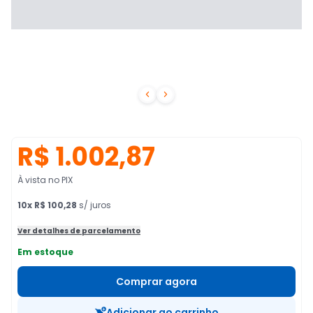


R$ 1.002,87
À vista no PIX
10
x
R$ 100,28
s/ juros
Ver detalhes de parcelamento
Em estoque
Comprar agora
Adicionar ao carrinho