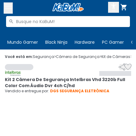



Buscar produtos


Enviar para:
Digite o CEP
Mundo Gamer
Black Ninja
Hardware
PC Gamer
C

Olá. Acesse sua conta
Você está em:
Segurança
>
Câmera de Segurança
>
Kit de Câmeras
>
C


ENTRE

Departamentos
Kit 2 Câmera De Segurança Intelbras Vhd 3220b Full
CADASTRE-SE
Cupons

Color Com Áudio Dvr 4ch C/hd
Vendido e entregue por:
DGS SEGURANÇA ELETRÔNICA
Mais Vendidos

Ativar tradutor em libras
