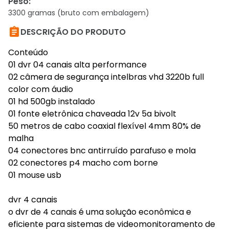
Peso
:
3300 gramas (bruto com embalagem)

DESCRIÇÃO DO PRODUTO
Conteúdo
01 dvr 04 canais alta performance
02 câmera de segurança intelbras vhd 3220b full
color com áudio
01 hd 500gb instalado
01 fonte eletrônica chaveada 12v 5a bivolt
50 metros de cabo coaxial flexível 4mm 80% de
malha
04 conectores bnc antirruído parafuso e mola
02 conectores p4 macho com borne
01 mouse usb
dvr 4 canais
o dvr de 4 canais é uma solução econômica e
eficiente para sistemas de videomonitoramento de