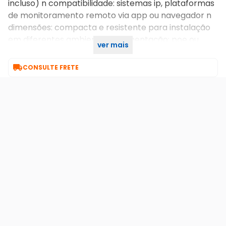
incluso) n compatibilidade: sistemas ip, plataformas
de monitoramento remoto via app ou navegador n
dimensões: compacta e resistente para instalação
em diferentes ambientes n alimentação: poe ou
ver mais
fonte externan n

CONSULTE FRETE