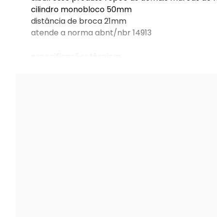
cilindro monobloco 50mm
distância de broca 21mm
atende a norma abnt/nbr 14913
especificações técnicas
fechadura perfil estreito 5122/11450 externa e