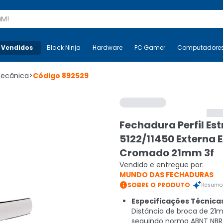
s
 Vendidos
Mais-v-
Black Ninja
Black Ninja
Hardware
Hardware
PC Gamer
PC Gamer
Computadore
Co
Mecânica
>
Código
892529
Fechadura Perfil Est
5122/11450 Externa 
Cromado 21mm 3f
Vendido e entregue por:
MUNDO DAS FECHADURAS

SOBRE O PRODUTO
Resumo 
Especificações Técnica
Distância de broca de 21
seguindo norma ABNT NBR 