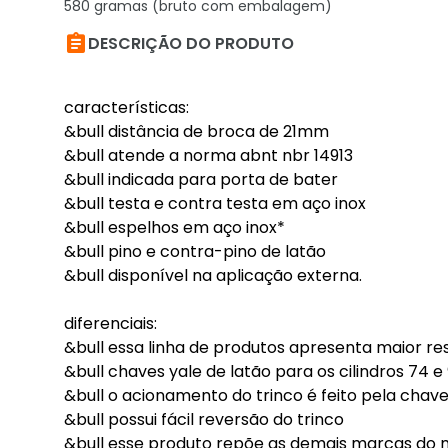
580 gramas (bruto com embalagem)

DESCRIÇÃO DO PRODUTO
características:
&bull distância de broca de 21mm
&bull atende a norma abnt nbr 14913
&bull indicada para porta de bater
&bull testa e contra testa em aço inox
&bull espelhos em aço inox*
&bull pino e contra-pino de latão
&bull disponível na aplicação externa.
diferenciais:
&bull essa linha de produtos apresenta maior res
&bull chaves yale de latão para os cilindros 74
&bull o acionamento do trinco é feito pela chav
&bull possui fácil reversão do trinco
&bull esse produto repõe as demais marcas do 