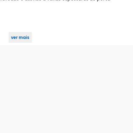
ver mais
spelho cromado 21mm 3f