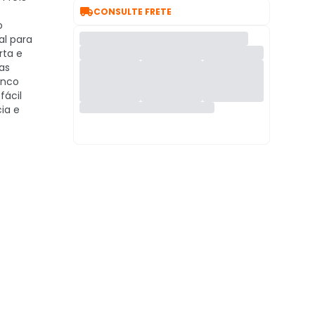

CONSULTE FRETE
o
l para
rta e
as
rinco
fácil
ia e