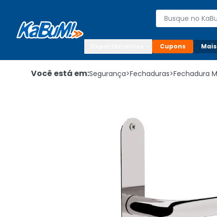
Enviar para:

Buscar produto
Digite o CEP

Departamentos
Cupons
Mais
Você está em:
Segurança
>
Fechaduras
>
Fechadura 