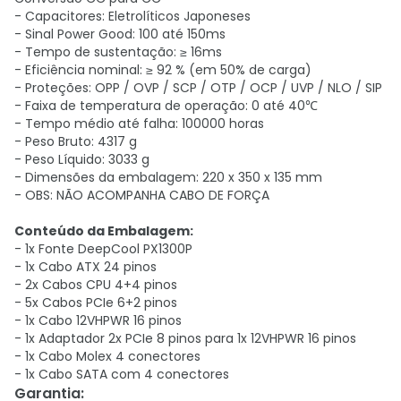
- Capacitores: Eletrolíticos Japoneses
- Sinal Power Good: 100 até 150ms
- Tempo de sustentação: ≥ 16ms
- Eficiência nominal: ≥ 92 % (em 50% de carga)
- Proteções: OPP / OVP / SCP / OTP / OCP / UVP / NLO / SIP
- Faixa de temperatura de operação: 0 até 40℃
- Tempo médio até falha: 100000 horas
- Peso Bruto: 4317 g
- Peso Líquido: 3033 g
- Dimensões da embalagem: 220 x 350 x 135 mm
- OBS: NÃO ACOMPANHA CABO DE FORÇA
Conteúdo da Embalagem:
- 1x Fonte DeepCool PX1300P
- 1x Cabo ATX 24 pinos
- 2x Cabos CPU 4+4 pinos
- 5x Cabos PCIe 6+2 pinos
- 1x Cabo 12VHPWR 16 pinos
- 1x Adaptador 2x PCIe 8 pinos para 1x 12VHPWR 16 pinos
- 1x Cabo Molex 4 conectores
- 1x Cabo SATA com 4 conectores
Garantia
: