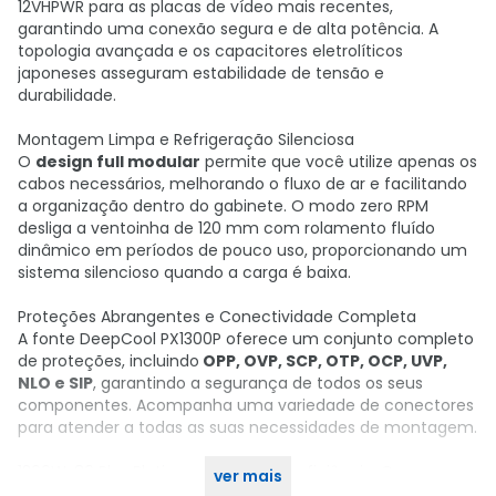
12VHPWR para as placas de vídeo mais recentes,
garantindo uma conexão segura e de alta potência. A
topologia avançada e os capacitores eletrolíticos
japoneses asseguram estabilidade de tensão e
durabilidade.
Montagem Limpa e Refrigeração Silenciosa
O
design full modular
permite que você utilize apenas os
cabos necessários, melhorando o fluxo de ar e facilitando
a organização dentro do gabinete. O modo zero RPM
desliga a ventoinha de 120 mm com rolamento fluído
dinâmico em períodos de pouco uso, proporcionando um
sistema silencioso quando a carga é baixa.
Proteções Abrangentes e Conectividade Completa
A fonte DeepCool PX1300P oferece um conjunto completo
de proteções, incluindo
OPP, OVP, SCP, OTP, OCP, UVP,
NLO e SIP
, garantindo a segurança de todos os seus
componentes. Acompanha uma variedade de conectores
para atender a todas as suas necessidades de montagem.
1300W, 80 Plus Platinum. Potência e eficiência. Compre
ver mais
agora no KaBuM!