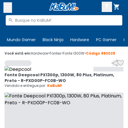



Buscar produtos


Enviar para:
Digite o CEP
Mundo Gamer
Black Ninja
Hardware
PC Gamer
C

Olá. Acesse sua conta
Você está em:
Hardware
>
Fontes
>
Fonte 1300W
>
Código
893028


ENTRE

Departamentos
Fonte Deepcool PX1300p, 1300W, 80 Plus, Platinum,
CADASTRE-SE
Cupons

Preto - R-PXD00P-FC0B-WO
Vendido e entregue por:
KaBuM!
Mais Vendidos

Ativar tradutor em libras
