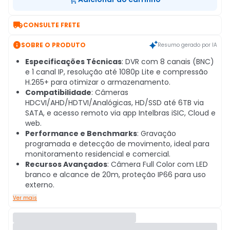

CONSULTE FRETE

SOBRE O PRODUTO
Resumo gerado por IA
Especificações Técnicas
: DVR com 8 canais (BNC)
e 1 canal IP, resolução até 1080p Lite e compressão
H.265+ para otimizar o armazenamento.
Compatibilidade
: Câmeras
HDCVI/AHD/HDTVI/Analógicas, HD/SSD até 6TB via
SATA, e acesso remoto via app Intelbras iSIC, Cloud e
web.
Performance e Benchmarks
: Gravação
programada e detecção de movimento, ideal para
monitoramento residencial e comercial.
Recursos Avançados
: Câmera Full Color com LED
branco e alcance de 20m, proteção IP66 para uso
externo.
Ver mais