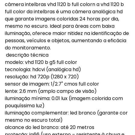
câmera intelbras vhd 1120 b full colorn a vhd 1120 b
full color da intelbras é uma câmera analógica hd
que garante imagens coloridas 24 horas por dia,
mesmo no escuro. Ideal para áreas com baixa
iluminação, oferece maior nitidez na identificação de
pessoas, veículos e objetos, aumentando a eficácia
do monitoramento.
descrição técnica
modelo: vhd 1120 b g5 full color
tecnologia: hdcvi (analógica hd)
resolução: hd 720p (1280 x 720)
sensor de imagem: 1/2.7" cmos full color
lente: 2.6 mm (amplo campo de visão)
iluminação mínima: 0.01 lux (imagem colorida com
pouquíssima luz)
iluminação complementar: led branco (garante cor
mesmo no escuro total)
alcance do led branco: até 20 metros
proteção: ip66 (uso externo – resistente à chuva e