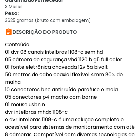
Garantia do Fornecedor
3 Meses
Peso
:
3625 gramas (bruto com embalagem)

DESCRIÇÃO DO PRODUTO
Conteúdo
01 dvr 08 canais intelbras 1108-c sem hd
05 câmera de segurança vhd 1120 b g5 full color
01 fonte eletrônica chaveada 12v 5a bivolt
50 metros de cabo coaxial flexível 4mm 80% de
malha
10 conectores bnc antirruído parafuso e mola
05 conectores p4 macho com borne
01 mouse usbn n
dvr intelbras mhdx 1108-c
o dvr intelbras 1108-c é uma solução completa e
acessível para sistemas de monitoramento com até
8 câmeras. Compatível com diversas tecnologias de