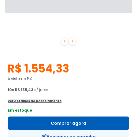


R$ 1.554,33
À vista no PIX
10
x
R$ 155,43
s/ juros
Ver detalhes de parcelamento
Em estoque
Comprar agora
Adicionar ao carrinho