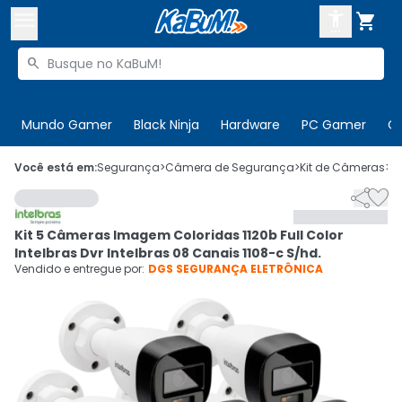



Buscar produtos


Enviar para:
Digite o CEP
Mundo Gamer
Black Ninja
Hardware
PC Gamer
C

Olá. Acesse sua conta
Você está em:
Segurança
>
Câmera de Segurança
>
Kit de Câmeras
>
C


ENTRE

Departamentos
Kit 5 Câmeras Imagem Coloridas 1120b Full Color
CADASTRE-SE
Cupons

Intelbras Dvr Intelbras 08 Canais 1108-c S/hd.
Vendido e entregue por:
DGS SEGURANÇA ELETRÔNICA
Mais Vendidos

Ativar tradutor em libras
