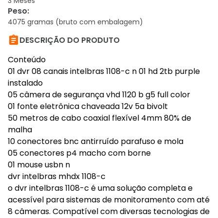
3 Meses
Peso
:
4075 gramas (bruto com embalagem)

DESCRIÇÃO DO PRODUTO
Conteúdo
01 dvr 08 canais intelbras 1108-c n 01 hd 2tb purple
instalado
05 câmera de segurança vhd 1120 b g5 full color
01 fonte eletrônica chaveada 12v 5a bivolt
50 metros de cabo coaxial flexível 4mm 80% de
malha
10 conectores bnc antirruído parafuso e mola
05 conectores p4 macho com borne
01 mouse usbn n
dvr intelbras mhdx 1108-c
o dvr intelbras 1108-c é uma solução completa e
acessível para sistemas de monitoramento com até
8 câmeras. Compatível com diversas tecnologias de