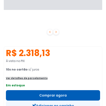


R$ 2.318,13
À vista no PIX
10
x no cartão
s/ juros
Ver detalhes de parcelamento
Em estoque
Comprar agora
Adicionar ao carrinho