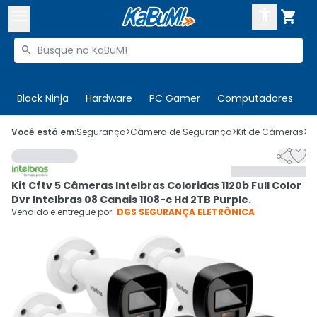



Buscar produtos


Enviar para:
Digite o CEP
Black Ninja
Hardware
PC Gamer
Computadores
P

Olá. Acesse sua conta
Você está em:
Segurança
>
Câmera de Segurança
>
Kit de Câmeras
>
C


ENTRE

Departamentos
Kit Cftv 5 Câmeras Intelbras Coloridas 1120b Full Color
CADASTRE-SE
Cupons

Dvr Intelbras 08 Canais 1108-c Hd 2TB Purple.
Vendido e entregue por:
DGS SEGURANÇA ELETRÔNICA
Mais Vendidos

Ativar tradutor em libras
