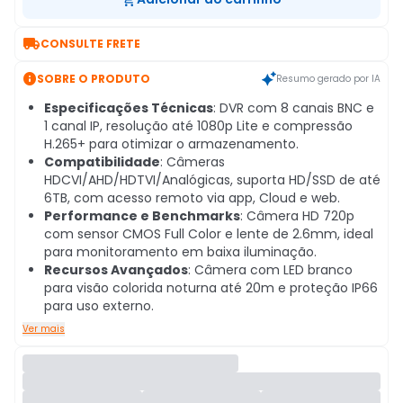

CONSULTE FRETE

SOBRE O PRODUTO
Resumo gerado por IA
Especificações Técnicas
: DVR com 8 canais BNC e
1 canal IP, resolução até 1080p Lite e compressão
H.265+ para otimizar o armazenamento.
Compatibilidade
: Câmeras
HDCVI/AHD/HDTVI/Analógicas, suporta HD/SSD de até
6TB, com acesso remoto via app, Cloud e web.
Performance e Benchmarks
: Câmera HD 720p
com sensor CMOS Full Color e lente de 2.6mm, ideal
para monitoramento em baixa iluminação.
Recursos Avançados
: Câmera com LED branco
para visão colorida noturna até 20m e proteção IP66
para uso externo.
Ver mais