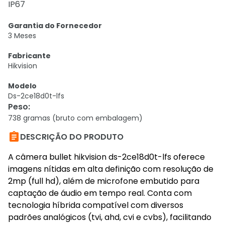
IP67
Garantia do Fornecedor
3 Meses
Fabricante
Hikvision
Modelo
Ds-2ce18d0t-lfs
Peso
:
738 gramas (bruto com embalagem)

DESCRIÇÃO DO PRODUTO
A câmera bullet hikvision ds-2ce18d0t-lfs oferece
imagens nítidas em alta definição com resolução de
2mp (full hd), além de microfone embutido para
captação de áudio em tempo real. Conta com
tecnologia híbrida compatível com diversos
padrões analógicos (tvi, ahd, cvi e cvbs), facilitando