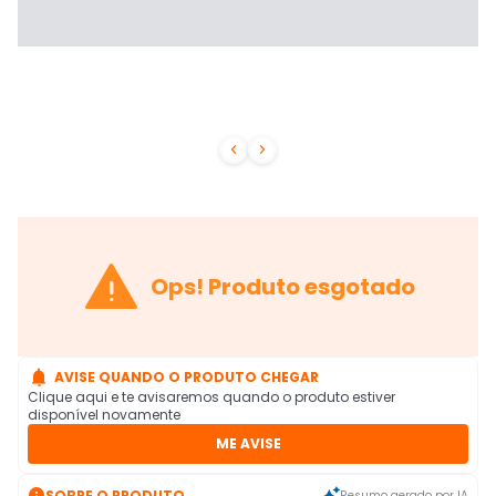



Ops! Produto esgotado

AVISE QUANDO O PRODUTO CHEGAR
Clique aqui e te avisaremos quando o produto estiver
disponível novamente
ME AVISE

SOBRE O PRODUTO
Resumo gerado por IA