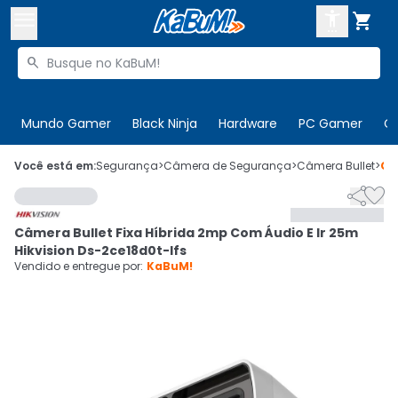



Buscar produtos


Enviar para:
Digite o CEP
Mundo Gamer
Black Ninja
Hardware
PC Gamer
C

Olá. Acesse sua conta
Você está em:
Segurança
>
Câmera de Segurança
>
Câmera Bullet
>
Có


ENTRE

Departamentos
Câmera Bullet Fixa Híbrida 2mp Com Áudio E Ir 25m
CADASTRE-SE
Cupons

Hikvision Ds-2ce18d0t-lfs
Vendido e entregue por:
KaBuM!
Mais Vendidos

Ativar tradutor em libras
