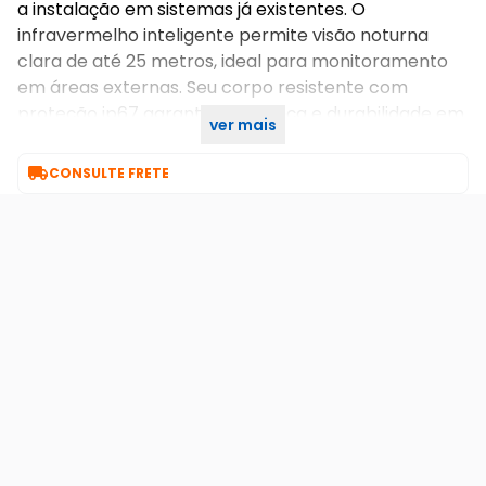
a instalação em sistemas já existentes. O
infravermelho inteligente permite visão noturna
clara de até 25 metros, ideal para monitoramento
em áreas externas. Seu corpo resistente com
proteção ip67 garante segurança e durabilidade em
ver mais
ambientes adversos.

CONSULTE FRETE