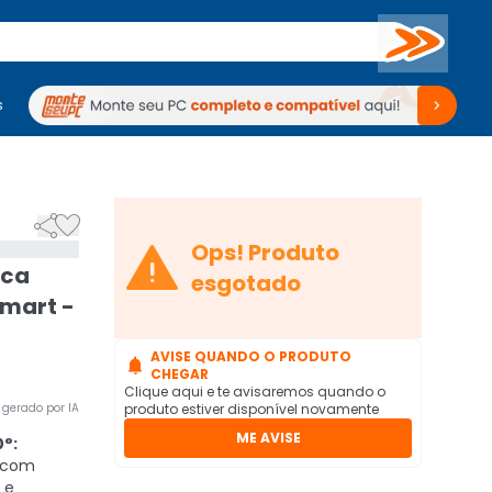
Buscar
s
mputadores
Periféricos
Periféricos
TV
Venda no KaBuM!
TV
Venda no KaBuM!



Ops! Produto
nca
esgotado
mart -
AVISE QUANDO O PRODUTO

CHEGAR
Clique aqui e te avisaremos quando o
gerado por IA
produto estiver disponível novamente
ME AVISE
°:
 com
 e