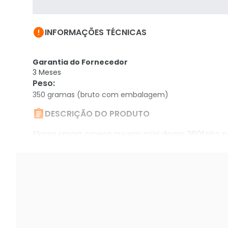

INFORMAÇÕES TÉCNICAS
Garantia do Fornecedor
3 Meses
Peso
:
350 gramas (bruto com embalagem)

DESCRIÇÃO DO PRODUTO
Ekaza smart cmera nuvem mini dome 360feito pa
bidirecional | armazenamento na nuvem| viso not