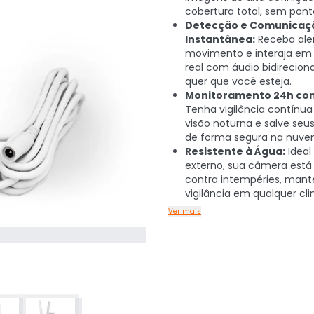
cobertura total, sem pont
Detecção e Comunicaç
Instantânea:
Receba ale
movimento e interaja e
real com áudio bidireciona
quer que você esteja.
Monitoramento 24h co
Tenha vigilância contínu
visão noturna e salve seus
de forma segura na nuve
Resistente à Água:
Ideal
externo, sua câmera está
contra intempéries, mant
vigilância em qualquer cli
Ver mais