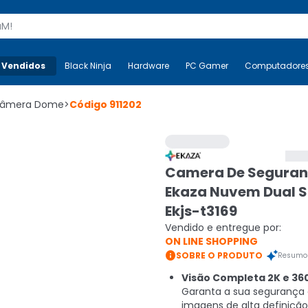
s
 Vendidos
Mais-v-
Black Ninja
Black Ninja
Hardware
Hardware
PC Gamer
PC Gamer
Computadore
Co
âmera Dome
>
Código
911202
Camera De Segura
Ekaza Nuvem Dual S
Ekjs-t3169
Vendido e entregue por:
ON LINE SHOPPING

SOBRE O PRODUTO
Resumo 
Visão Completa 2K e 360
Garanta a sua segurança
imagens de alta definição