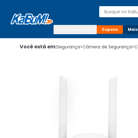
Enviar para:

Buscar produto
Digite o CEP

Departamentos
Cupons
Mais
Você está em:
Segurança
>
Câmera de Segurança
>
C