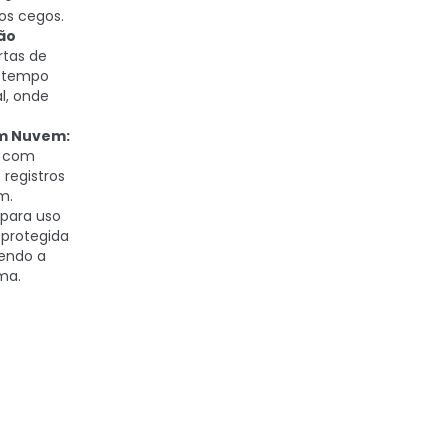
os cegos.
ão
rtas de
m tempo
l, onde
m Nuvem:
a com
 registros
m.
 para uso
 protegida
endo a
ma.