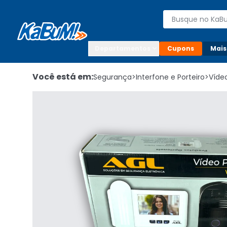
Enviar para:

Buscar produto
Digite o CEP

Departamentos
Cupons
Mais
Você está em:
Segurança
>
Interfone e Porteiro
>
Vídeo