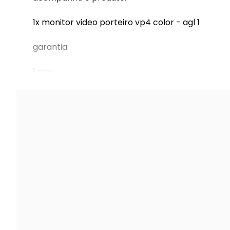
1x monitor video porteiro vp4 color - agl 1
garantia:
1 ano
7 dias de garantia