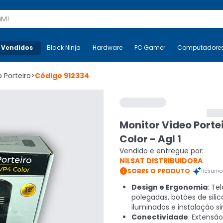
s
 Vendidos
Mais-v-
Black Ninja
Black Ninja
Hardware
Hardware
PC Gamer
PC Gamer
Computadore
Co
 Porteiro
>
Código
912334
Monitor Video Porte
Color - Agl 1
Vendido e entregue por:
NILSAT DISTRIBUIDORA

SOBRE O PRODUTO
Resumo 
Design e Ergonomia
: Te
polegadas, botões de sili
iluminados e instalação s
Conectividade
: Extensã