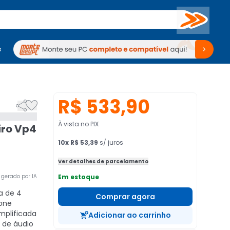
Buscar
s
mputadores
Periféricos
Periféricos
TV
Venda no KaBuM!
TV
Venda no KaBuM!
R$ 533,90


À vista no PIX
iro Vp4
10
x
R$ 53,39
s/ juros
Ver detalhes de parcelamento
gerado por IA
Em estoque
la de 4
Comprar agora
cone
implificada
Adicionar ao carrinho
o de áudio