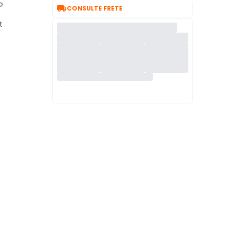
o

CONSULTE FRETE
t