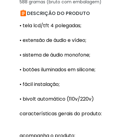
588 gramas (bruto com embalagem)

DESCRIÇÃO DO PRODUTO
• tela lcd/tft 4 polegadas;
• extensão de áudio e vídeo;
• sistema de áudio monofone;
• botões iluminados em silicone;
• fácil instalação;
• bivolt automático (110v/220v)
características gerais do produto:
acompanha o produto: