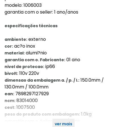
modelo: 1006003
garantia com o seller: 1 ano/anos
especificações técnicas
externo
ambiente:
ac?o inox
cor:
alumi?nio
material:
01 ano
garantia com o. Fabricante:
ip66
nivel de protecao:
110v 220v
bivolt:
150.0mm /
dimensao da embalagem a. / p. / l.:
130.0mm / 100.0mm
7898297127929
ean:
83014000
ncm:
1007500
cest:
1.0kg
peso do produto com embalagem:
1 ano/anos
garantia com o. Seller::
ver mais