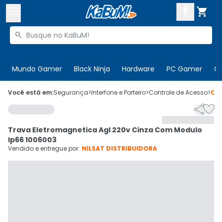



Buscar produtos


Enviar para:
Digite o CEP
Mundo Gamer
Black Ninja
Hardware
PC Gamer
C

Olá. Acesse sua conta
Você está em:
Segurança
>
Interfone e Porteiro
>
Controle de Acesso
>
Có


ENTRE

Departamentos
Trava Eletromagnetica Agl 220v Cinza Com Modulo
CADASTRE-SE
Cupons

Ip66 1006003
Vendido e entregue por:
NILSAT DISTRIBUIDORA
Mais Vendidos

Ativar tradutor em libras
