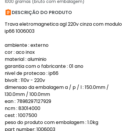
1000 gramas (bruto com embalagem)

DESCRIÇÃO DO PRODUTO
Trava eletromagnetica agl 220v cinza com modulo
ip66 1006003
ambiente : externo
cor : aco inox
material : aluminio
garantia com o fabricante : 01 ano
nivel de protecao : ip66
bivolt : 110v - 220v
dimensao da embalagem a / p / l : 150.0mm /
130.0mm / 100.0mm
ean : 7898297127929
ncm : 83014000
cest : 1007500
peso do produto com embalagem : 1.0kg
part number: 1006003