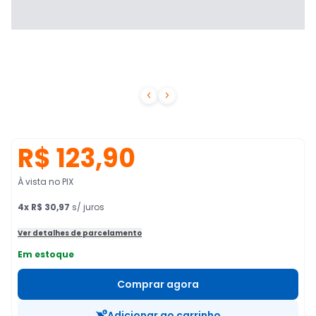


R$ 123,90
À vista no PIX
4
x
R$ 30,97
s/ juros
Ver detalhes de parcelamento
Em estoque
Comprar agora
Adicionar ao carrinho