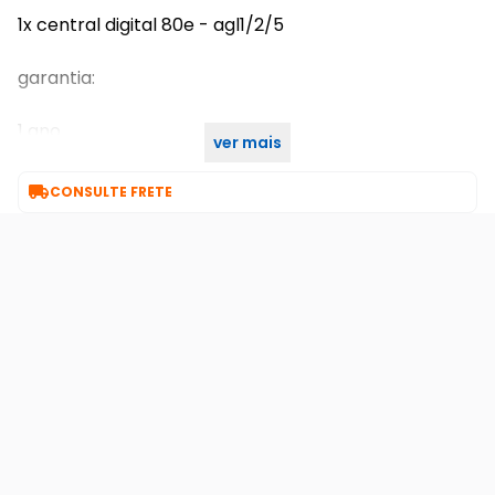
1x central digital 80e - agl1/2/5
garantia:
1 ano
ver mais
7 dias de garantia

CONSULTE FRETE