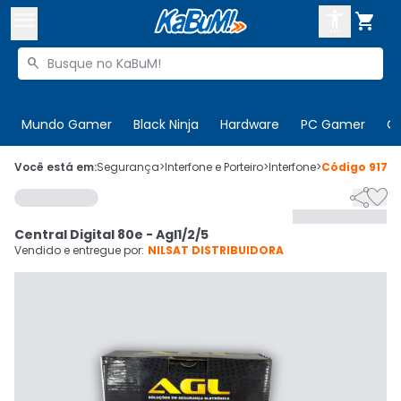



Buscar produtos


Enviar para:
Digite o CEP
Mundo Gamer
Black Ninja
Hardware
PC Gamer
C

Olá. Acesse sua conta
Você está em:
Segurança
>
Interfone e Porteiro
>
Interfone
>
Código
9170


ENTRE

Departamentos
Central Digital 80e - Agl1/2/5
CADASTRE-SE
Cupons

Vendido e entregue por:
NILSAT DISTRIBUIDORA
Mais Vendidos

Ativar tradutor em libras
