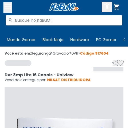



Buscar produtos


Enviar para:
Digite o CEP
Mundo Gamer
Black Ninja
Hardware
PC Gamer
C

Olá. Acesse sua conta
Você está em:
Segurança
>
Gravador
>
DVR
>
Código
917604


ENTRE

Departamentos
Dvr 8mp Lite 16 Canais - Uniview
CADASTRE-SE
Cupons

Vendido e entregue por:
NILSAT DISTRIBUIDORA
Mais Vendidos

Ativar tradutor em libras
