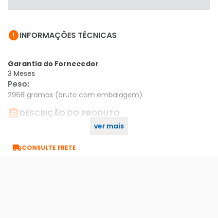

INFORMAÇÕES TÉCNICAS
Garantia do Fornecedor
3 Meses
Peso
:
2968 gramas (bruto com embalagem)

DESCRIÇÃO DO PRODUTO
ver mais
Características gerais do produto:

CONSULTE FRETE