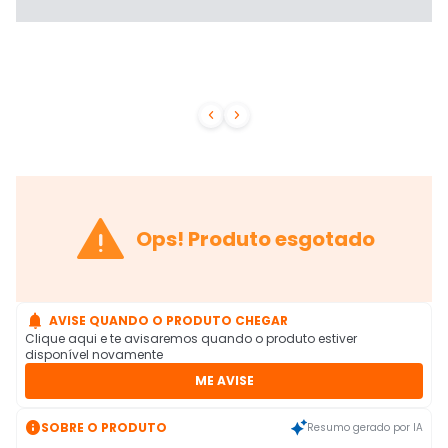



Ops! Produto esgotado

AVISE QUANDO O PRODUTO CHEGAR
Clique aqui e te avisaremos quando o produto estiver
disponível novamente
ME AVISE

SOBRE O PRODUTO
Resumo gerado por IA