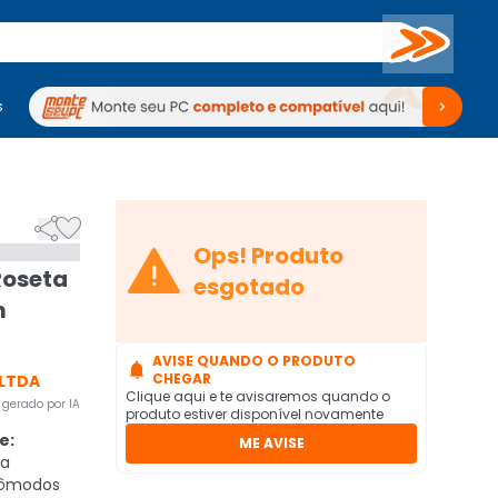
Buscar
s
mputadores
Periféricos
Periféricos
TV
Venda no KaBuM!
TV
Venda no KaBuM!



Ops! Produto
Roseta
esgotado
m
AVISE QUANDO O PRODUTO

CHEGAR
 LTDA
Clique aqui e te avisaremos quando o
gerado por IA
produto estiver disponível novamente
e:
ME AVISE
 a
cômodos