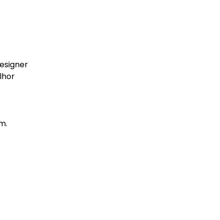
esigner
lhor
m.