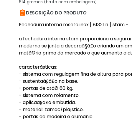
614 gramas (bruto com embalagem)

DESCRIÇÃO DO PRODUTO
Fechadura interna roseta inox [ 81321 ri ] stam -
a fechadura interna stam proporciona a seguranã
moderno se junta a decoraã§ã£o criando um am
matã©ria prima do mercado o que aumenta a dur
caracterã­sticas:
- sistema com regulagem fina de altura para po
- sustentaã§ã£o na base.
- portas de atã© 60 kg.
- sistema com rolamento.
- aplicaã§ã£o embutida.
- material: zamac/plã¡stico.
- portas de madeira e alumã­nio