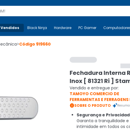
s
 Vendidos
Mais-v-
Black Ninja
Black Ninja
Hardware
Hardware
PC Gamer
PC Gamer
Computadore
Co
Mecânica
>
Código
919660
Fechadura Interna 
Inox [ 81321 Ri ] Sta
Vendido e entregue por:
TAMOYO COMERCIO DE
FERRAMENTAS E FERRAGENS

SOBRE O PRODUTO
Resumo 
Segurança e Privacidad
Garanta a tranquilidade e
intimidade em todos os 