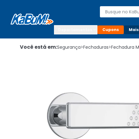
Enviar para:

Buscar produto
Digite o CEP

Departamentos
Cupons
Mais
Você está em:
Segurança
>
Fechaduras
>
Fechadura 