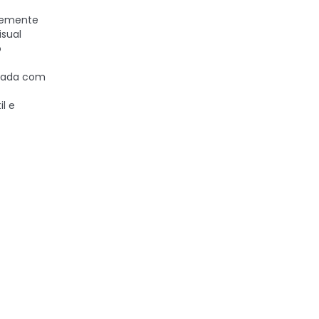
emente
sual
o
cada com
l e