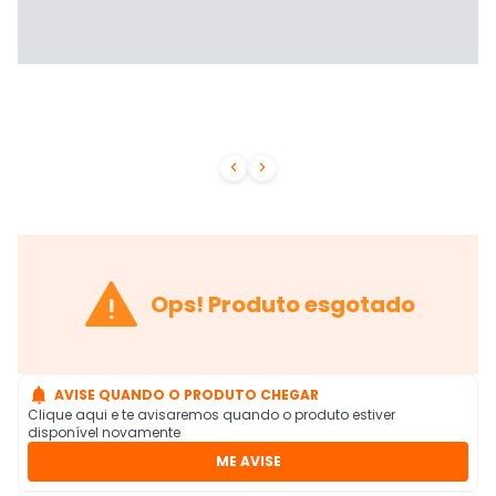



Ops! Produto esgotado

AVISE QUANDO O PRODUTO CHEGAR
Clique aqui e te avisaremos quando o produto estiver
disponível novamente
ME AVISE