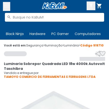



Buscar produtos


Enviar para:
Digite o CEP
Black Ninja
Hardware
PC Gamer
Computadores
P

Olá. Acesse sua conta
Você está em:
Segurança
>
Iluminação
>
Luminária
>
Código
919710


ENTRE

Departamentos
Luminaria Sobrepor Quadrada LED 18w 4000k Autovolt
CADASTRE-SE
Cupons

Taschibra
Vendido e entregue por:
TAMOYO COMERCIO DE FERRAMENTAS E FERRAGENS LTDA
Mais Vendidos

Ativar tradutor em libras
