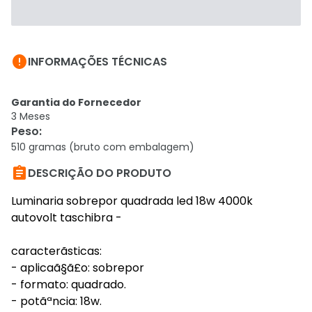

INFORMAÇÕES TÉCNICAS
Garantia do Fornecedor
3 Meses
Peso
:
510 gramas (bruto com embalagem)

DESCRIÇÃO DO PRODUTO
Luminaria sobrepor quadrada led 18w 4000k
autovolt taschibra -
caracterã­sticas:
- aplicaã§ã£o: sobrepor
- formato: quadrado.
- potãªncia: 18w.