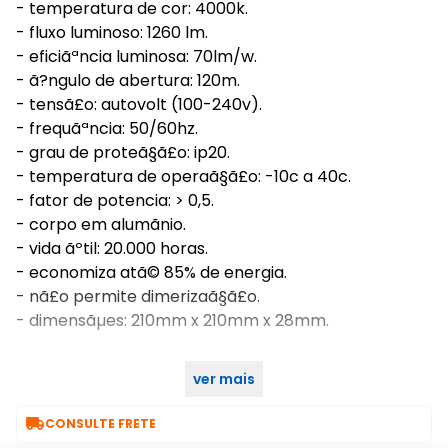
- temperatura de cor: 4000k.
- fluxo luminoso: 1260 lm.
- eficiãªncia luminosa: 70lm/w.
- ã?ngulo de abertura: 120m.
- tensã£o: autovolt (100-240v).
- frequãªncia: 50/60hz.
- grau de proteã§ã£o: ip20.
- temperatura de operaã§ã£o: -10c a 40c.
- fator de potencia: > 0,5.
- corpo em alumã­nio.
- vida ãºtil: 20.000 horas.
- economiza atã© 85% de energia.
- nã£o permite dimerizaã§ã£o.
- dimensãµes: 210mm x 210mm x 28mm.
ver mais
características gerais do produto:

CONSULTE FRETE