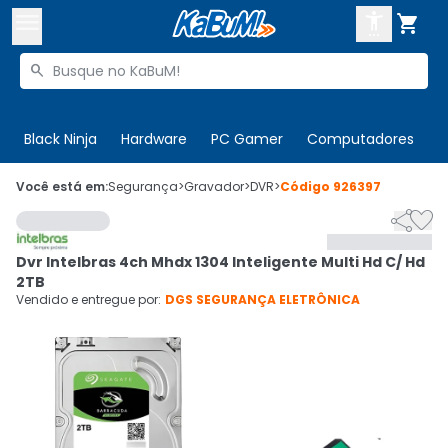



Buscar produtos


Enviar para:
Digite o CEP
Black Ninja
Hardware
PC Gamer
Computadores
P

Olá. Acesse sua conta
Você está em:
Segurança
>
Gravador
>
DVR
>
Código
926397


ENTRE

Departamentos
Dvr Intelbras 4ch Mhdx 1304 Inteligente Multi Hd C/ Hd
CADASTRE-SE
Cupons

2TB
Vendido e entregue por:
DGS SEGURANÇA ELETRÔNICA
Mais Vendidos

Ativar tradutor em libras
