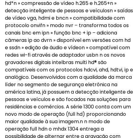
hd*n » compressão de vídeo h.265 e h.265+n »
detecção inteligente de pessoas e veículosn » saídas
de vídeo vga, hdmi e bncn » compatibilidade com
protocolo onvifn » modo nvr – transforma todos os
canais bnc em ipn » função bnc + ip – adiciona
câmeras ip ao dvrn » disponível em versões com hd
e ssdn » edição de áudio e vídeon » compatível com
redes wi-fi através de adaptador usbn n os novos
gravadores digitais intelbras multi hd® são
compatíveis com os protocolos hdcvi, ahd, hdtvi, ip e
analógico. Desenvolvidos com a qualidade da marca
líder no segmento de segurança eletrônica na
américa latina, já possuem a detecção inteligente de
pessoas e veículos e são focados nas soluções para
residências e comércios. A série 1300 conta com um
novo modo de operação (full hd) proporcionando
maior qualidade à sua imagem.n n modo de
operação full hdn o mhdx 1304 entrega a
possibilidade de alternar entre a gravação com