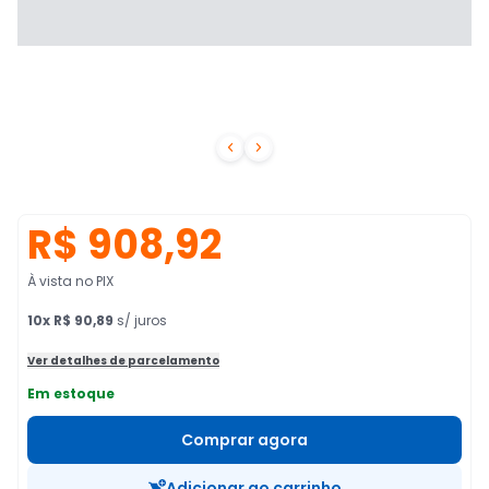


R$ 908,92
À vista no PIX
10
x
R$ 90,89
s/ juros
Ver detalhes de parcelamento
Em estoque
Comprar agora
Adicionar ao carrinho