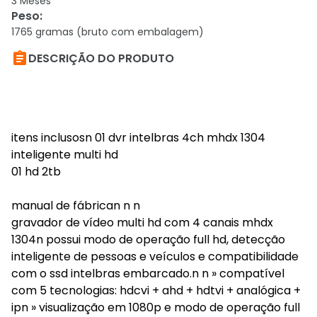
3 Meses
Peso
:
1765 gramas (bruto com embalagem)

DESCRIÇÃO DO PRODUTO
itens inclusosn 01 dvr intelbras 4ch mhdx 1304
inteligente multi hd
01 hd 2tb
manual de fábrican n n
gravador de vídeo multi hd com 4 canais mhdx
1304n possui modo de operação full hd, detecção
inteligente de pessoas e veículos e compatibilidade
com o ssd intelbras embarcado.n n » compatível
com 5 tecnologias: hdcvi + ahd + hdtvi + analógica +
ipn » visualização em 1080p e modo de operação full