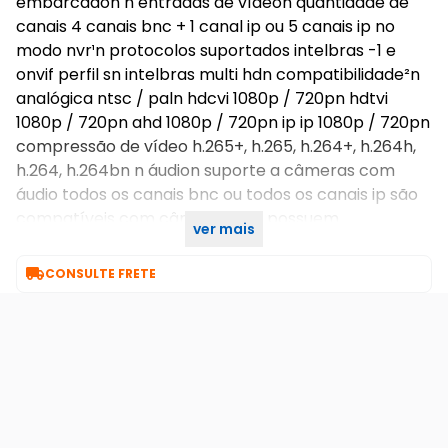
embarcadon n entradas de vídeon quantidade de
canais 4 canais bnc + 1 canal ip ou 5 canais ip no
modo nvr¹n protocolos suportados intelbras -1 e
onvif perfil sn intelbras multi hdn compatibilidade²n
analógica ntsc / paln hdcvi 1080p / 720pn hdtvi
1080p / 720pn ahd 1080p / 720pn ip ip 1080p / 720pn
compressão de vídeo h.265+, h.265, h.264+, h.264h,
h.264, h.264bn n áudion suporte a câmeras com
áudio todos os canais bnc ou todos os canais ip são
compatíveis com câmeras que possuem
ver mais
microfones embutidos ou entradas de áudio.

CONSULTE FRETE