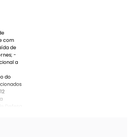
de
 e com
aída de
rnes; -
cional a
io do
lecionados
12
ia
 de Defesa