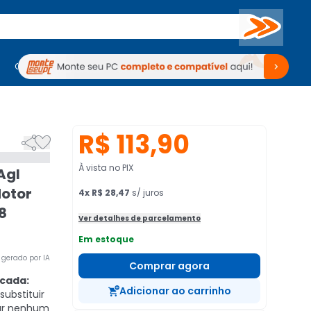
Buscar
PC Gamer
Computadores
Computadores
Periféricos
Periféricos
TV
Venda no KaBuM!
TV
Venda no KaBuM!
R$ 113,90


À vista no PIX
Agl
otor
4
x
R$ 28,47
s/ juros
8
Ver detalhes de parcelamento
Em estoque
gerado por IA
Comprar agora
cada:
Adicionar ao carrinho
ubstituir
ar nenhum