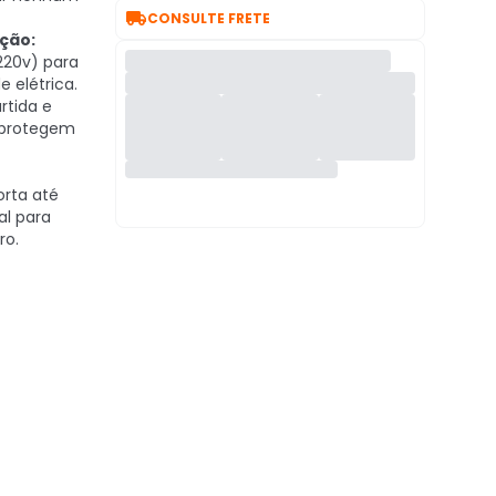

CONSULTE FRETE
ação:
220v) para
 elétrica.
rtida e
 protegem
rta até
al para
ro.