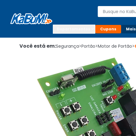
Enviar para:

Buscar produto
Digite o CEP

Departamentos
Cupons
Mais
Você está em:
Segurança
>
Portão
>
Motor de Portão
>