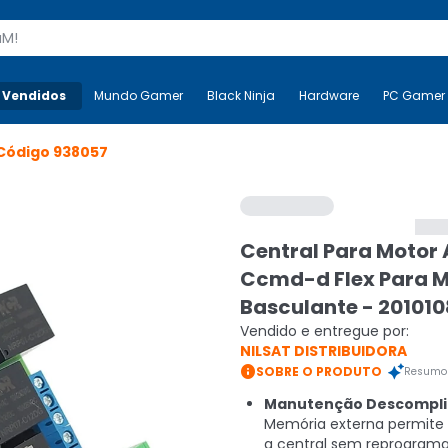
s
 Vendidos
Mais-v-
Mundo Gamer
Mundo Gamer
Black Ninja
Black Ninja
Hardware
Hardware
PC Gamer
Código
938057
Central Para Motor 
Ccmd-d Flex Para M
Basculante - 201010
Vendido e entregue por:
NILSAT DISTRIBUIDORA

SOBRE O PRODUTO
Resumo 
Manutenção Descompli
Memória externa permite s
a central sem reprogram