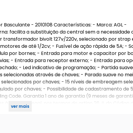
Basculante - 2010108 Características: - Marca: AGL -
: facilita a substituição da central sem a necessidade 
r transformador bivolt 127v/220v, selecionado por strap
tores de até 1/2cv; - Fusível de ação rápida de 5A; - S
lula por bornes; - Entrada para motor e capacitor por bo
vias; - Entrada para receptor externo; - Entrada para op
 fechado; - Led indicativo de programação; - Partida suave
ves selecionadas através de chaves; - Parada suave no me
reio selecionados por chaves; - 15 níveis de embreagem se
ulado por chaves; - Possibilidade de cadastramento de 5
ing Code. Garantia 1 ano de garantia (9 meses de garant
 à garantia legal, nos termos do artigo 26, II, do Código
ver mais