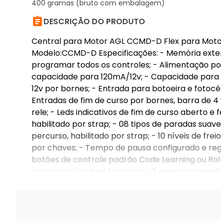
400 gramas (bruto com embalagem)

DESCRIÇÃO DO PRODUTO
Central para Motor AGL CCMD-D Flex para Motor 
Modelo:CCMD-D Especificações: - Memória externa
programar todos os controles; - Alimentação po
capacidade para 120mA/12v; - Capacidade para mo
12v por bornes; - Entrada para botoeira e fotocé
Entradas de fim de curso por bornes, barra de 4 
rele; - Leds indicativos de fim de curso aberto e
habilitado por strap; - 08 tipos de paradas sua
percurso, habilitado por strap; - 10 níveis de f
por chaves; - Tempo de pausa configurado e reg
botões de controle padrão Code Learning ou Roll
contratual junto ao fabricante 3 meses referentes
do Consumidor)