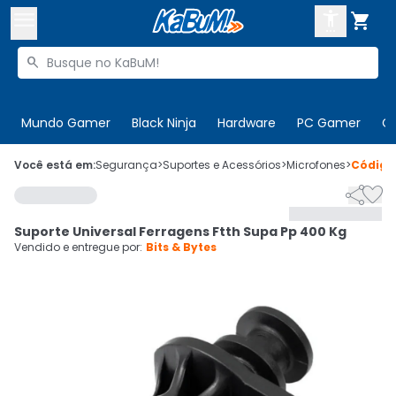



Buscar produtos


Enviar para:
Digite o CEP
Mundo Gamer
Black Ninja
Hardware
PC Gamer
C

Olá. Acesse sua conta
Você está em:
Segurança
>
Suportes e Acessórios
>
Microfones
>
Códig


ENTRE

Departamentos
Suporte Universal Ferragens Ftth Supa Pp 400 Kg
CADASTRE-SE
Cupons

Vendido e entregue por:
Bits & Bytes
Mais Vendidos

Ativar tradutor em libras
