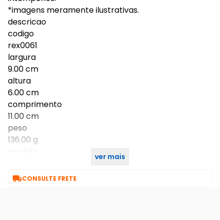
*imagens meramente ilustrativas.
descricao
codigo
rex0061
largura
9.00 cm
altura
6.00 cm
comprimento
11.00 cm
peso
136.00 g
modelo
ver mais
supa

CONSULTE FRETE