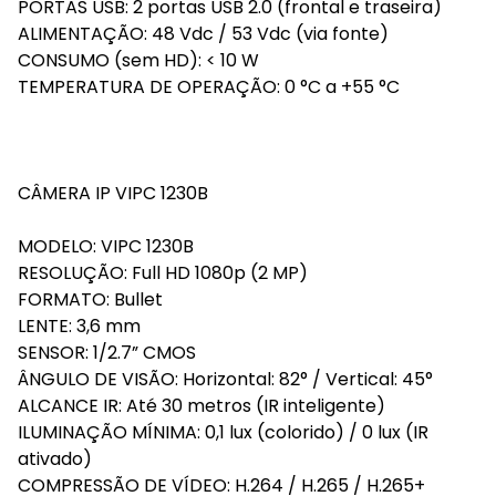
PORTAS USB: 2 portas USB 2.0 (frontal e traseira)
ALIMENTAÇÃO: 48 Vdc / 53 Vdc (via fonte)
CONSUMO (sem HD): < 10 W
TEMPERATURA DE OPERAÇÃO: 0 °C a +55 °C
CÂMERA IP VIPC 1230B
MODELO: VIPC 1230B
RESOLUÇÃO: Full HD 1080p (2 MP)
FORMATO: Bullet
LENTE: 3,6 mm
SENSOR: 1/2.7” CMOS
ÂNGULO DE VISÃO: Horizontal: 82° / Vertical: 45°
ALCANCE IR: Até 30 metros (IR inteligente)
ILUMINAÇÃO MÍNIMA: 0,1 lux (colorido) / 0 lux (IR
ativado)
COMPRESSÃO DE VÍDEO: H.264 / H.265 / H.265+