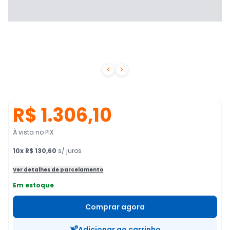


R$ 1.306,10
À vista no PIX
10
x
R$ 130,60
s/ juros
Ver detalhes de parcelamento
Em estoque
Comprar agora
Adicionar ao carrinho