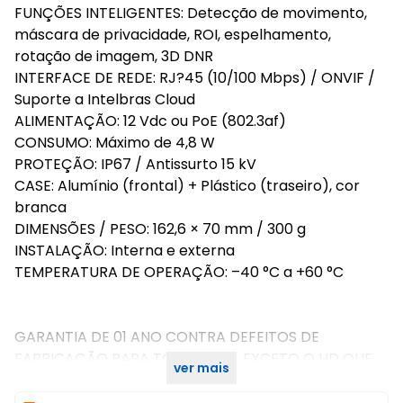
FUNÇÕES INTELIGENTES: Detecção de movimento,
máscara de privacidade, ROI, espelhamento,
rotação de imagem, 3D DNR
INTERFACE DE REDE: RJ?45 (10/100 Mbps) / ONVIF /
Suporte a Intelbras Cloud
ALIMENTAÇÃO: 12 Vdc ou PoE (802.3af)
CONSUMO: Máximo de 4,8 W
PROTEÇÃO: IP67 / Antissurto 15 kV
CASE: Alumínio (frontal) + Plástico (traseiro), cor
branca
DIMENSÕES / PESO: 162,6 × 70 mm / 300 g
INSTALAÇÃO: Interna e externa
TEMPERATURA DE OPERAÇÃO: –40 °C a +60 °C
GARANTIA DE 01 ANO CONTRA DEFEITOS DE
FABRICAÇÃO PARA TODO O KIT, EXCETO O HD QUE
ver mais
POSSUI GARANTIA DE 90 DIAS.