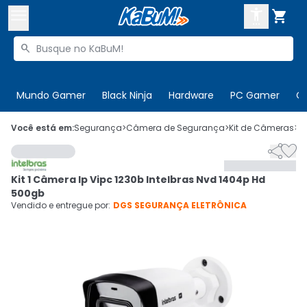



Buscar produtos


Enviar para:
Digite o CEP
Mundo Gamer
Black Ninja
Hardware
PC Gamer
C

Olá. Acesse sua conta
Você está em:
Segurança
>
Câmera de Segurança
>
Kit de Câmeras
>
C


ENTRE

Departamentos
Kit 1 Câmera Ip Vipc 1230b Intelbras Nvd 1404p Hd
CADASTRE-SE
Cupons

500gb
Vendido e entregue por:
DGS SEGURANÇA ELETRÔNICA
Mais Vendidos

Ativar tradutor em libras
