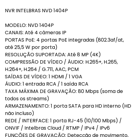
NVR INTELBRAS NVD 1404P
MODELO: NVD 1404P
CANAIS: Até 4 câmeras IP
PORTAS PoE: 4 portas PoE integradas (802.3af/at,
até 25,5 W por porta)
RESOLUÇÃO SUPORTADA: Até 8 MP (4K)
COMPRESSÃO DE VÍDEO / ÁUDIO: H.265+, H.265,
H.264+, H.264 / G.711, AAC, PCM
SAÍDAS DE VÍDEO: 1 HDMI / 1 VGA
ÁUDIO: 1 entrada RCA / 1 saída RCA
TAXA MÁXIMA DE GRAVAÇÃO: 80 Mbps (soma de
todos os streams)
ARMAZENAMENTO: 1 porta SATA para HD interno (HD
não incluso)
REDE / INTERFACE: 1 porta RJ-45 (10/100 Mbps) /
ONVIF / Intelbras Cloud / RTMP / IPv4 / IPv6
FUNÇÕES DE GRAVAÇÃO: Detecção de movimento,