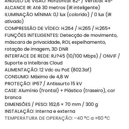
ÂNGULO DE VISÃO: Horizontal: 82° / Vertical: 45°
ALCANCE IR: Até 30 metros (IR inteligente)
ILUMINAÇÃO MÍNIMA: 0,1 lux (colorido) / 0 lux (IR
ativado)
COMPRESSÃO DE VÍDEO: H.264 / H.265 / H.265+
FUNÇÕES INTELIGENTES: Detecção de movimento,
máscara de privacidade, ROI, espelhamento,
rotação de imagem, 3D DNR
INTERFACE DE REDE: RJ?45 (10/100 Mbps) / ONVIF /
Suporte a Intelbras Cloud
ALIMENTAÇÃO: 12 Vdc ou PoE (802.3af)
CONSUMO: Máximo de 4,8 W
PROTEÇÃO: IP67 / Antissurto 15 kV
CASE: Alumínio (frontal) + Plástico (traseiro), cor
branca
DIMENSÕES / PESO: 162,6 × 70 mm / 300 g
INSTALAÇÃO: Interna e externa
TEMPERATURA DE OPERAÇÃO: –40 °C a +60 °C