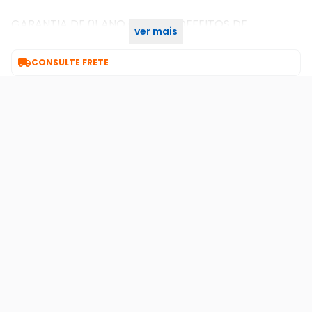
GARANTIA DE 01 ANO CONTRA DEFEITOS DE
ver mais
FABRICAÇÃO PARA TODO O KIT.

CONSULTE FRETE