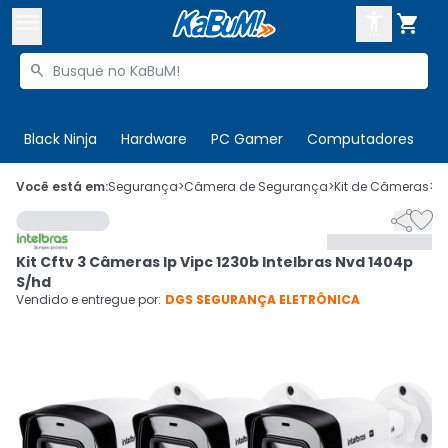



Buscar produtos


Enviar para:
Digite o CEP
Black Ninja
Hardware
PC Gamer
Computadores
P

Olá. Acesse sua conta
Você está em:
Segurança
>
Câmera de Segurança
>
Kit de Câmeras
>
C


ENTRE

Departamentos
Kit Cftv 3 Câmeras Ip Vipc 1230b Intelbras Nvd 1404p
CADASTRE-SE
Cupons

S/hd
Vendido e entregue por:
DGS SEGURANÇA ELETRÔNICA
Mais Vendidos

Ativar tradutor em libras
