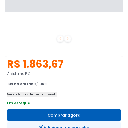


R$ 1.863,67
À vista no PIX
10
x no cartão
s/ juros
Ver detalhes de parcelamento
Em estoque
Comprar agora
Adicionar ao carrinho