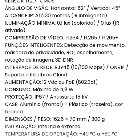
SENSOR: 1/2.7” CMOS
ÂNGULO DE VISÃO: Horizontal: 82° / Vertical: 45°
ALCANCE IR: Até 30 metros (IR inteligente)
ILUMINAÇÃO MÍNIMA: 0,1 lux (colorido) / 0 lux (IR
ativado)
COMPRESSÃO DE VÍDEO: H.264 / H.265 / H.265+
FUNÇÕES INTELIGENTES: Detecção de movimento,
máscara de privacidade, ROI, espelhamento,
rotação de imagem, 3D DNR
INTERFACE DE REDE: RJ?45 (10/100 Mbps) / ONVIF /
Suporte a Intelbras Cloud
ALIMENTAÇÃO: 12 Vdc ou PoE (802.3af)
CONSUMO: Máximo de 4,8 W
PROTEÇÃO: IP67 / Antissurto 15 kV
CASE: Alumínio (frontal) + Plástico (traseiro), cor
branca
DIMENSÕES / PESO: 162,6 × 70 mm / 300 g
INSTALAÇÃO: Interna e externa
TEMPERATURA DE OPERAÇÃO: –40 °C a +60 °C