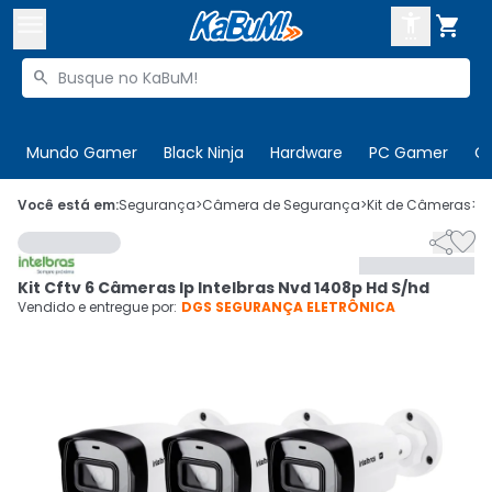



Buscar produtos


Enviar para:
Digite o CEP
Mundo Gamer
Black Ninja
Hardware
PC Gamer
C

Olá. Acesse sua conta
Você está em:
Segurança
>
Câmera de Segurança
>
Kit de Câmeras
>
C


ENTRE

Departamentos
Kit Cftv 6 Câmeras Ip Intelbras Nvd 1408p Hd S/hd
CADASTRE-SE
Cupons

Vendido e entregue por:
DGS SEGURANÇA ELETRÔNICA
Mais Vendidos

Ativar tradutor em libras
