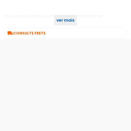
GARANTIA DE 01 ANO CONTRA DEFEITOS DE
ver mais
FABRICAÇÃO PARA TODO O KIT.

CONSULTE FRETE