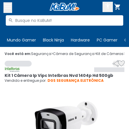



Buscar produtos


Enviar para:
Digite o CEP
Mundo Gamer
Black Ninja
Hardware
PC Gamer
C

Olá. Acesse sua conta
Você está em:
Segurança
>
Câmera de Segurança
>
Kit de Câmeras
>
C


ENTRE

Departamentos
Kit 1 Câmera Ip Vipc Intelbras Nvd 1404p Hd 500gb
CADASTRE-SE
Cupons

Vendido e entregue por:
DGS SEGURANÇA ELETRÔNICA
Mais Vendidos

Ativar tradutor em libras
