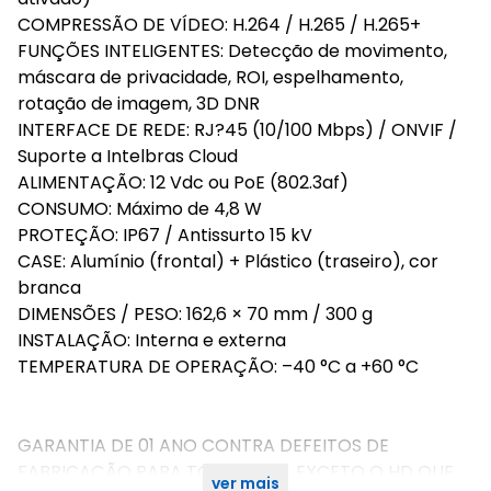
COMPRESSÃO DE VÍDEO: H.264 / H.265 / H.265+
FUNÇÕES INTELIGENTES: Detecção de movimento,
máscara de privacidade, ROI, espelhamento,
rotação de imagem, 3D DNR
INTERFACE DE REDE: RJ?45 (10/100 Mbps) / ONVIF /
Suporte a Intelbras Cloud
ALIMENTAÇÃO: 12 Vdc ou PoE (802.3af)
CONSUMO: Máximo de 4,8 W
PROTEÇÃO: IP67 / Antissurto 15 kV
CASE: Alumínio (frontal) + Plástico (traseiro), cor
branca
DIMENSÕES / PESO: 162,6 × 70 mm / 300 g
INSTALAÇÃO: Interna e externa
TEMPERATURA DE OPERAÇÃO: –40 °C a +60 °C
GARANTIA DE 01 ANO CONTRA DEFEITOS DE
FABRICAÇÃO PARA TODO O KIT, EXCETO O HD QUE
ver mais